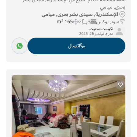
بحرى, ميامي
الإسكندرية, سيدى بشر بحرى, ميامي
سوبر لوكس
3
2
165 m
2
نكيست استيت
مدرج:
نوفمبر 26, 2025
اتصال