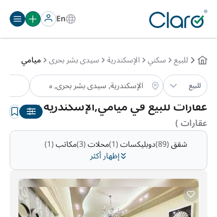
En
للبيع
سكني
الإسكندرية
سيدى بشر بحرى
ميامي
نوع 
للبيع
الترتيب:
تلقائي
عقارات للبيع في ميامي,الإسكندرية
(80
عقارات )
شقق
(89)
دوبليكسات
(1)
محلات
(3)
مكاتب
(1)
إظهار أكثر