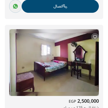
اتصال
2,500,000
EGP
شقة للبيع 125 م - ميامـى