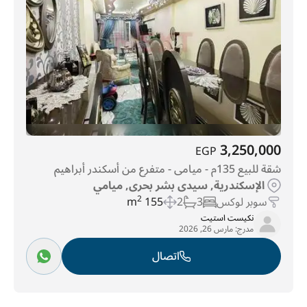
3,250,000
EGP
شقة للبيع 135م - ميامى - متفرع من أسكندر أبراهيم
الإسكندرية, سيدى بشر بحرى, ميامي
سوبر لوكس
3
2
155 m
2
نكيست استيت
مدرج:
مارس 26, 2026
اتصال