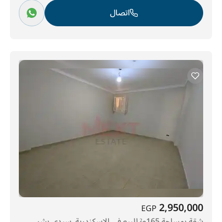
اتصال
2,950,000
EGP
شقة بمساحة 165م² للبيع في الإسكندرية, سيدى بشر