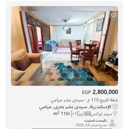
2,800,000
EGP
شقة للبيع 110 م - سيدى بشر ميامي
الإسكندرية, سيدى بشر بحرى, ميامي
سوبر لوكس
2
1
110 m
2
نكيست استيت
مدرج:
فبراير 24, 2026