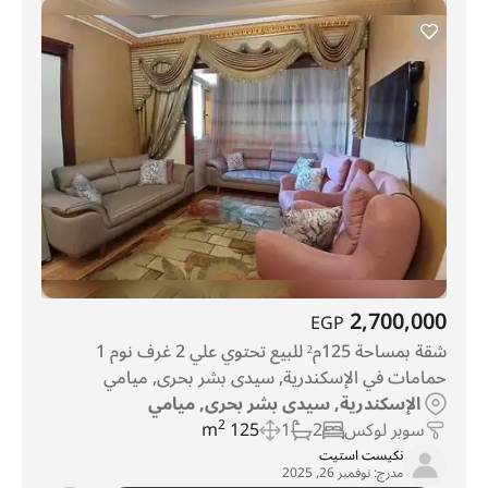
2,700,000
EGP
شقة بمساحة 125م² للبيع تحتوي علي 2 غرف نوم 1
حمامات في الإسكندرية, سيدى بشر بحرى, ميامي
الإسكندرية, سيدى بشر بحرى, ميامي
سوبر لوكس
2
1
125 m
2
نكيست استيت
مدرج:
نوفمبر 26, 2025