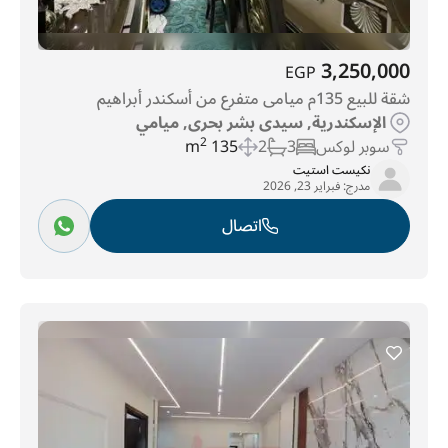
3,250,000
EGP
شقة للبيع 135م ميامى متفرع من أسكندر أبراهيم
الإسكندرية, سيدى بشر بحرى, ميامي
سوبر لوكس
3
2
135 m
2
نكيست استيت
مدرج:
فبراير 23, 2026
اتصال