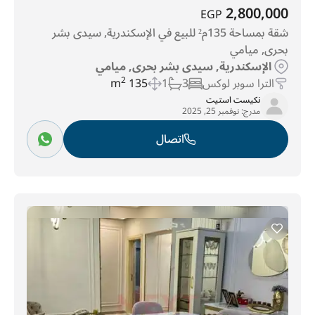
2,800,000
EGP
شقة بمساحة 135م² للبيع في الإسكندرية, سيدى بشر
بحرى, ميامي
الإسكندرية, سيدى بشر بحرى, ميامي
الترا سوبر لوكس
3
1
135 m
2
نكيست استيت
مدرج:
نوفمبر 25, 2025
اتصال