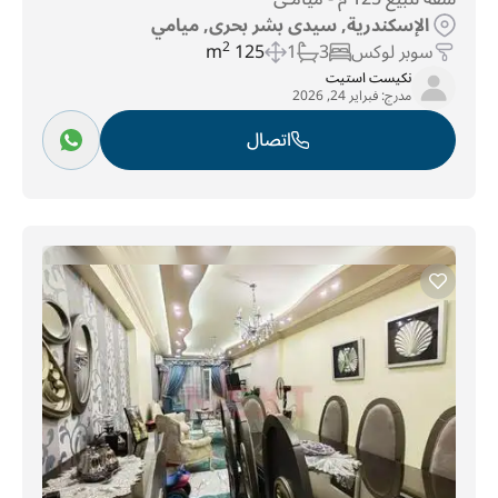
الإسكندرية, سيدى بشر بحرى, ميامي
سوبر لوكس
3
1
125 m
2
نكيست استيت
مدرج:
فبراير 24, 2026
اتصال