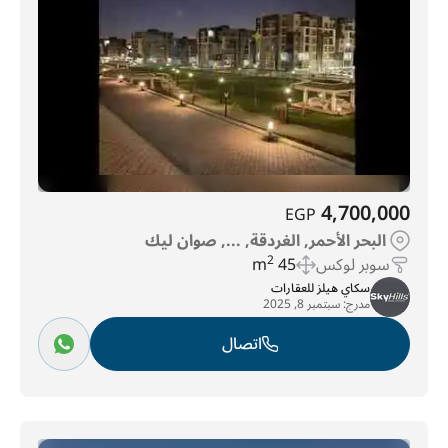
4,700,000
EGP
البحر الأحمر, الغردقة, ..., صوان ليك
سوبر لوكس
45 m
2
سكاي هيلز للعقارات
مدرج:
سبتمبر 8, 2025
اتصال