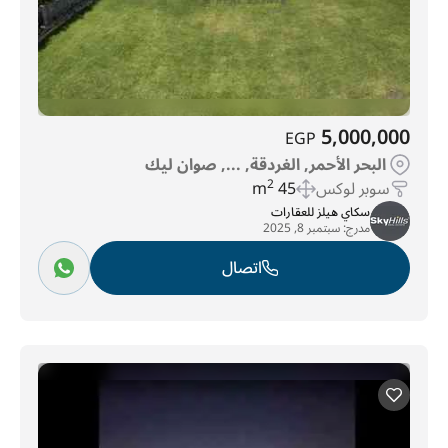
5,000,000
EGP
البحر الأحمر, الغردقة, ..., صوان ليك
سوبر لوكس
45 m
2
سكاي هيلز للعقارات
مدرج:
سبتمبر 8, 2025
اتصال