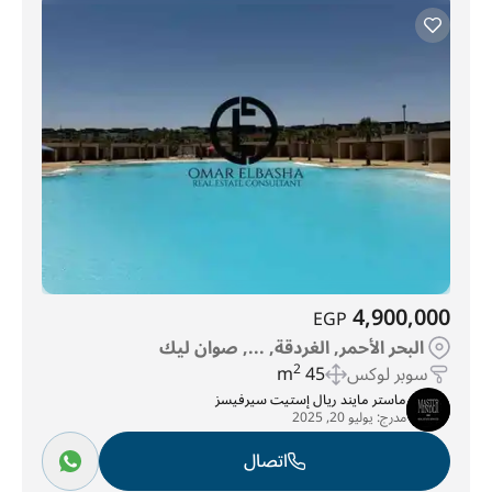
4,900,000
EGP
البحر الأحمر, الغردقة, ..., صوان ليك
سوبر لوكس
45 m
2
ماستر مايند ريال إستيت سيرفيسز
مدرج:
يوليو 20, 2025
اتصال