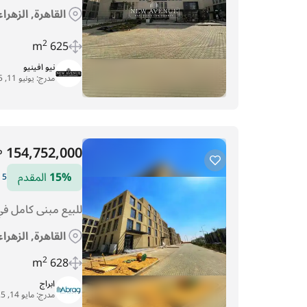
القاهرة, الزهرا
2
625 m
نيو افينيو
مدرج:
يونيو 11, 2025
154,752,000
P
15%
المقدم
5 سنوات التقسيط
للبيع مبنى كامل في ديستريكت 
القاهرة, الزهرا
2
628 m
ابراج
مدرج:
مايو 14, 2025