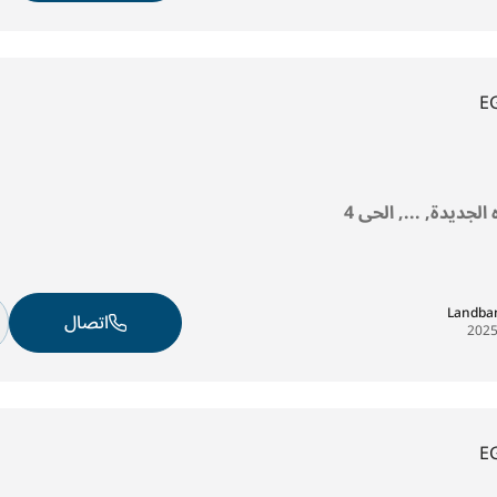
E
 الجديدة, ..., الحى 4
Landban
اتصال
E