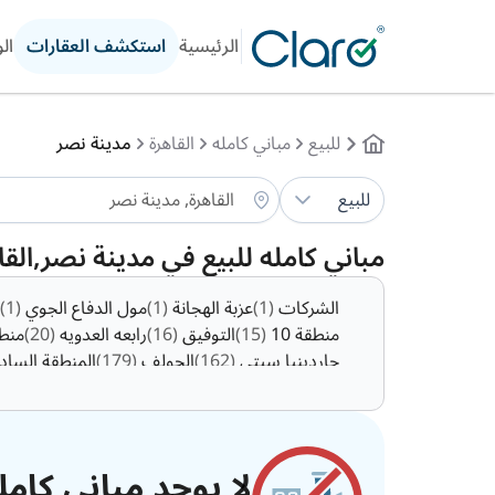
الرئيسية
استكشف العقارات
ال
للبيع
مباني كامله
القاهرة
مدينة نصر
للبيع
مباني كامله للبيع في مدينة نصر,الق
الشركات
(1)
عزبة الهجانة
(1)
مول الدفاع الجوي
(1)
منطقة 10
(15)
التوفيق
(16)
رابعه العدويه
(20)
منطق
جاردينيا سيتي
(162)
الجولف
(179)
المنطقة السا
لا يوجد مباني كامل