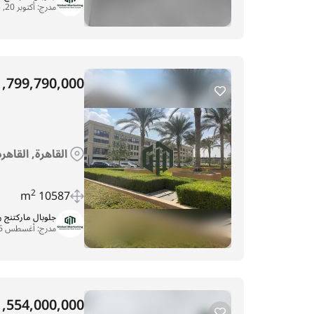
مدرج:
أكتوبر 20, 2025
1,799,790,000
القاهرة, القاهر
2
10587 m
جلوبال ماركتنج 
مدرج:
أغسطس 6, 2025
1,554,000,000