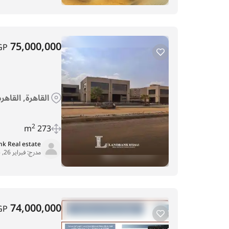
75,000,000
GP
القاهرة, القاهره
2
273 m
k Real estate
مدرج:
فبراير 26, 2025
74,000,000
GP