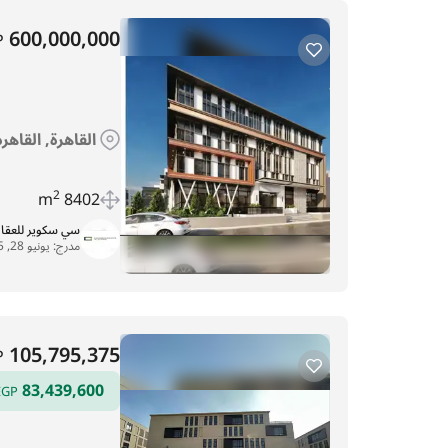
600,000,000
P
القاهرة, القاه
2
8402 m
سي سكوير للعقا
مدرج:
يونيو 28, 2025
105,795,375
P
83,439,600
EGP