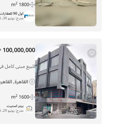
2
1800 m
اول 90 للعقارات
مدرج:
يونيو 30, 2025
100,000,000
P
للبيع مبنى كامل في البنفسج 7, القاه
القاهرة, القاهر
2
1600 m
بيتر استيت
مدرج:
يونيو 29, 2025