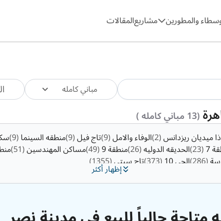
وسطاء والمطورين
مشاريع
المقالات
ال
مباني كامله
اهرة
(13 مباني كامله )
ذا ميديان ريزدانس
(2)
الوفاء والامل
(9)
تاج فيل
(9)
منطقه السينما
(9)
سك
ة 7
(23)
الحديقه الدوليه
(26)
منطقة 9
(49)
مساكن المهندسين
(51)
منطق
دسة
(286)
الحى 10
(373)
تاج سيتي
(1355)
إظهار أكثر
ه متاحة حالياً للبيع في مدينة نصر