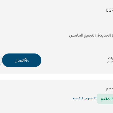
EG
ره الجديدة, التجمع الخامس
رات
اتصال
EG
المقدم
11 سنوات التقسيط