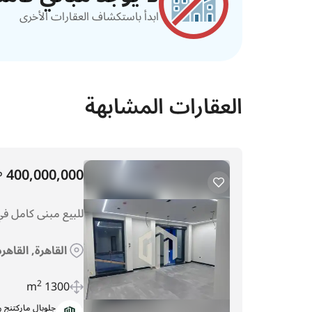
ابدأ باستكشاف العقارات الأخرى
العقارات المشابهة
400,000,000
P
للبيع مبنى كامل في ا
القاهرة, القاهر
2
1300 m
جلوبال ماركتنج 