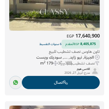
17,640,900
EGP
8,405,875
المقدم
6 سنوات التقسيط
EGP
تاون هاوس نصف تشطيب للبيع
الجيزة, نيو زايد, ..., سوديك ويست
نصف تشطيب
3
3
179 m
2
كلاسى هوم
مدرج:
أبريل 27, 2026
اتصال