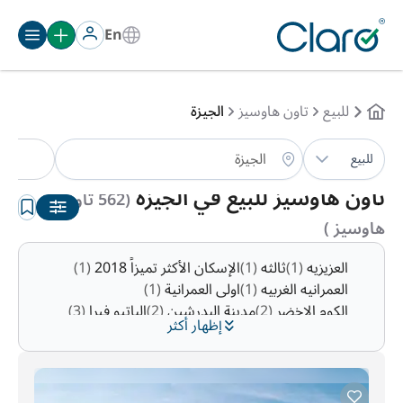
En
للبيع
تاون هاوسيز
الجيزة
تاو
للبيع
الترتيب:
تلقائي
تاون هاوسيز للبيع في الجيزة
(562 تاون
هاوسيز )
العزيزيه
(1)
ثالثه
(1)
الإسكان الأكثر تميزاً 2018
(1)
العمرانيه الغربيه
(1)
اولى العمرانية
(1)
الكوم الاخضر
(2)
مدينة البدرشين
(2)
الباتيو فيرا
(3)
إظهار أكثر
اولى
(4)
قريه أبو غالب
(4)
ارض الجمعيه 6 اكتوبر سابقا
(4)
ايلورا
(6)
عزبه والى
(8)
اولى
(8)
مدينه كرداسه
(9)
ليفيلز باي ديونز
(13)
المنطقة ي1
(13)