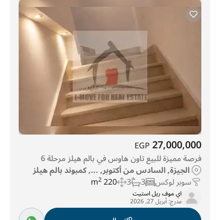
27,000,000
EGP
فرصة مميزة للبيع تاون هاوس في بالم هيلز مرحلة 6
الجيزة, السادس من أكتوبر, ..., كمبوند بالم هيلز
سوبر لوكس
3
3
220 m
2
اي موف ريل استيت
مدرج:
أبريل 27, 2026