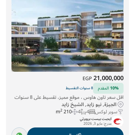
المنطقة ح
(14)
كارميل سوديك
(72)
فاي سوديك
(148)
سولانا
(153)
الدقي
(337)
قريه أبو رواش
(367)
العجوزة
(520)
الهرم
(1260)
حدائق اكتوبر
(2740)
السادس من أكتوبر
(6452)
نيو زايد
(7152)
21,000,000
EGP
10%
المقدم
8 سنوات التقسيط
اقل سعر تاون هاوس ، موقع مميز، تقسيط على 8 سنوات
الجيزة, نيو زايد, الشيخ زايد
سوبر لوكس
4
4
210 m
2
ايجبت بيست بروبرتي
مدرج:
مايو 3, 2026