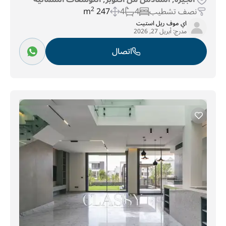
نصف تشطيب
4
4
247 m
2
اي موف ريل استيت
مدرج:
أبريل 27, 2026
اتصال