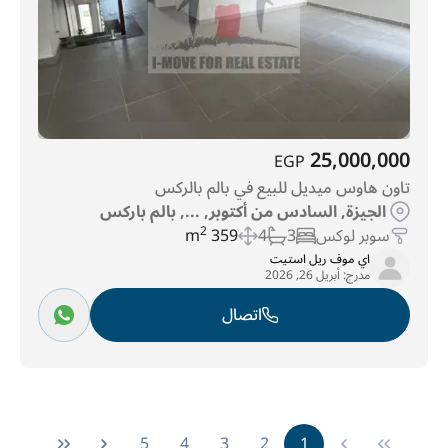
25,000,000
EGP
تاون هاوس ميديل للبيع في بالم بالركس
الجيزة, السادس من أكتوبر, ..., بالم باركس
سوبر لوكس
3
4
359 m
2
اي موف ريل استيت
مدرج:
أبريل 26, 2026
اتصال
5
4
3
2
1