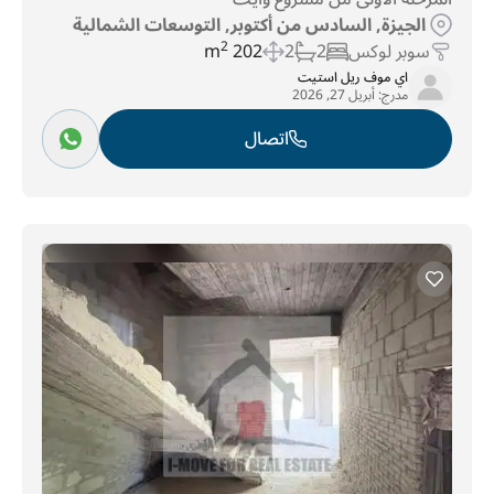
الجيزة, السادس من أكتوبر, التوسعات الشمالية
سوبر لوكس
2
2
202 m
2
اي موف ريل استيت
مدرج:
أبريل 27, 2026
اتصال