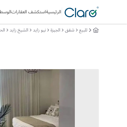
الرئيسية
استكشف العقارات
الوسطا
للبيع
شقق
الجيزة
نيو زايد
الشيخ زايد
الحى