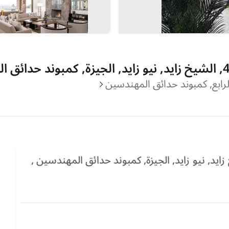
ع في الحي الرابع, الحى 4, الشيخ زايد, نيو زايد, الجيزة, كمبوند حدائق المهندسين ,