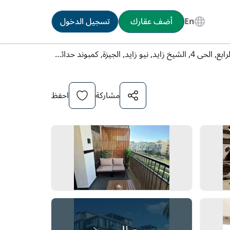
En
أضف عقارك
تسجيل الدخول
شقة [1] للبيع في الحي الرابع, الحى 4, الشيخ زايد, نيو زايد, الجيزة, كمبوند حدائق المهندسين
مشاركة
احفظ