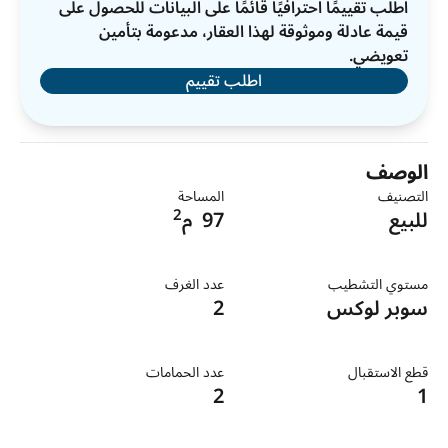
اطلب تقييمًا احترافيًا قائمًا على البيانات للحصول على
قيمة عادلة وموثوقة لهذا العقار، مدعومة بتأمين
تعويضي.
اطلب تقييم
الوصف
التصنيف
المساحة
2
للبيع
97
م
مستوي التشطيب
عدد الغرف
سوبر لوكس
2
قطع الاستقبال
عدد الحمامات
2
1