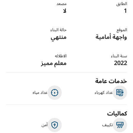
الطابق
مصعد
1
لا
الموقع
حالة البناء
واجهة أمامية
منتهي
سنة البناء
الاطلاله
2022
معلم مميز
خدمات عامة
عداد كهرباء
عداد مياه
كماليات
تكييف
أمن