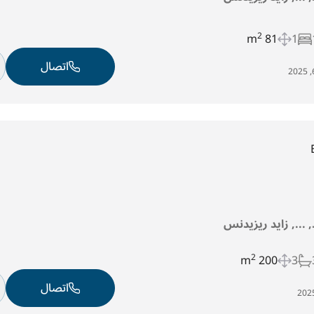
2
81 m
1
اتصال
د, ..., زايد ريزيدنس
2
200 m
3
اتصال