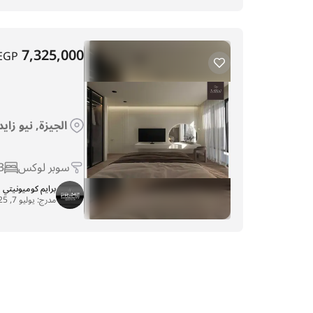
7,325,000
EGP
الجيزة, نيو زاي
سوبر لوكس
3
برايم كوميونيتي
مدرج:
يوليو 7, 2025