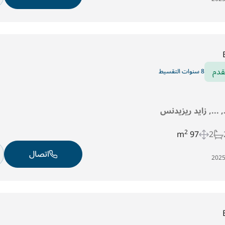
قدم
8 سنوات التقسيط
د, ..., زايد ريزيدنس
2
97 m
2
اتصال