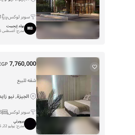
سوبر لوكس
1
بولد إيجيبت
مدرج:
أغسطس 6, 2025
7,760,000
EGP
شقه للبيع
الجيزة, نيو زاي
سوبر لوكس
3
بروبرتي
مدرج:
يوليو 22, 2025