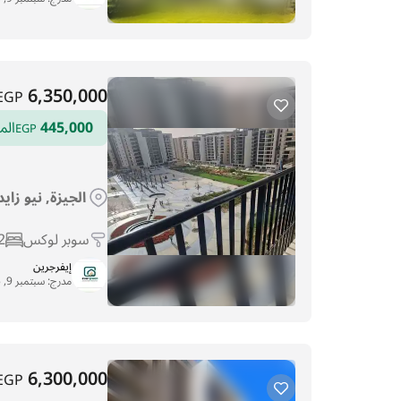
6,350,000
EGP
445,000
الم
EGP
الجيزة, نيو زاي
سوبر لوكس
2
إيفرجرين
مدرج:
سبتمبر 9, 2025
6,300,000
EGP