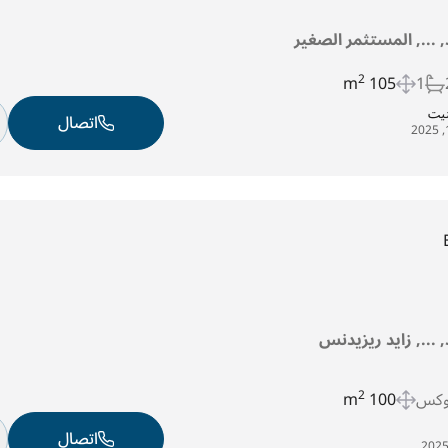
د, ..., المستثمر الصغير
2
105 m
1
تيت
اتصال
د, ..., زايد ريزيدنس
وكس
100 m
2
اتصال