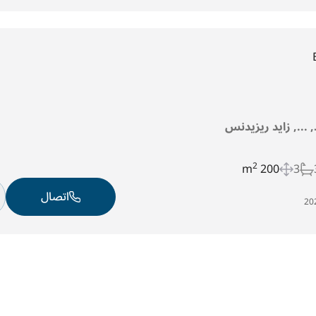
د, ..., زايد ريزيدنس
2
200 m
3
اتصال