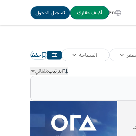
En
أضف عقارك
تسجيل الدخول
سعر
المساحة
حفظ
الترتيب:
تلقائي
يد,