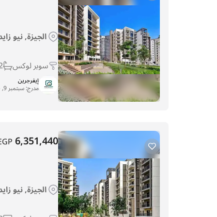
الجيزة, نيو زاي
سوبر لوكس
2
إيفرجرين
مدرج:
سبتمبر 9, 2025
6,351,440
EGP
الجيزة, نيو زاي