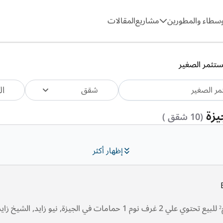
وسطاء والمطورين
مشاريع
المقالات
ستثمر الصغير
ال
شقق
يزة
(10 شقق )
إظهار أكثر
شقة بمساحة 105م² للبيع تحتوي علي 2 غرف نوم 1 حمامات في الجيزة, نيو زايد, الشيخ زا