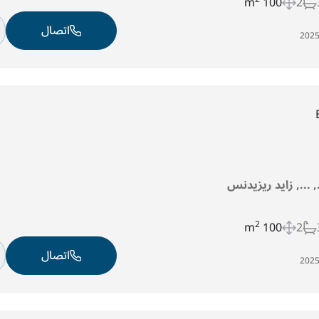
100 m
2
اتصال
د, ..., زايد ريزيدنس
2
100 m
2
اتصال