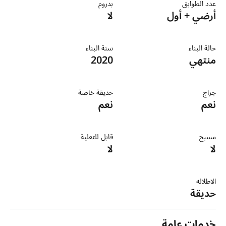
عدد الطوابق
بدروم
أرضي + أول
لا
حالة البناء
سنة البناء
منتهي
2020
جراج
حديقة خاصة
نعم
نعم
مسبح
قابل للتعلية
لا
لا
الاطلاله
حديقة
خدمات عامة