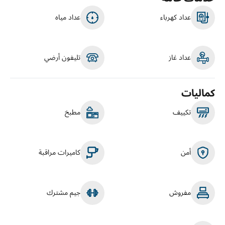
عداد كهرباء
عداد مياه
عداد غاز
تليفون أرضي
كماليات
تكييف
مطبخ
أمن
كاميرات مراقبة
مفروش
جيم مشترك