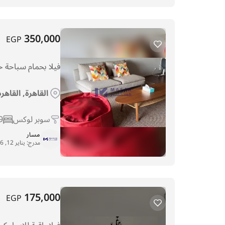
350,000
EGP
فيلا بحمام سباحة خ
القاهرة, القاهر
سوبر لوكس
9
مسار
مدرج:
يناير 12, 2026
175,000
EGP