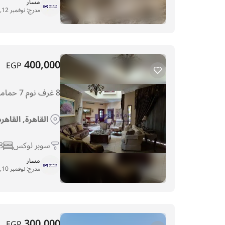
مسار
مدرج:
نوفمبر 12, 2025
400,000
EGP
8 غرف نوم 7 حمامات فيلا 850م² لل للإيجار في القاهرة, القاهره الجديدة, كمبوند قطامية ديونز
القاهرة, القاهر
سوبر لوكس
8
مسار
مدرج:
نوفمبر 10, 2025
300,000
EGP