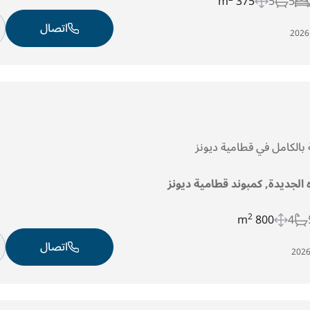
375 m
5
5
اتصال
 بالكامل في قطامية ديونز
ه الجديدة, كمبوند قطامية ديونز
2
800 m
4
اتصال