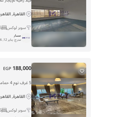
فيلا راقية للإيجار ك
القاهرة, القاهر
سوبر لوكس
5
مسار
مدرج:
يناير 12, 2026
188,000
EGP
5 غرف نوم 4 حمامات فيلا 500م² لل للإيجار في القاهرة, القاهره الجديدة, كمبوند قطامية ديونز
القاهرة, القاهر
سوبر لوكس
5