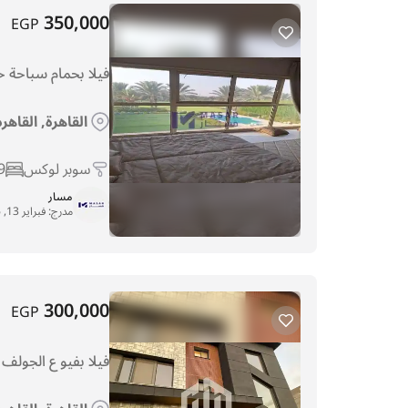
350,000
EGP
فيلا بحمام سباحة خ
القاهرة, القاهر
سوبر لوكس
9
مسار
مدرج:
فبراير 13, 2026
300,000
EGP
فيلا بفيو ع الجولف