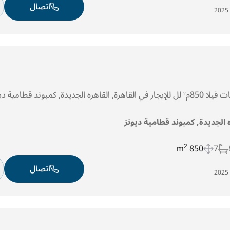
اتصال
ه الجديدة, كمبوند قطامية ديونز
2
850 m
7
اتصال