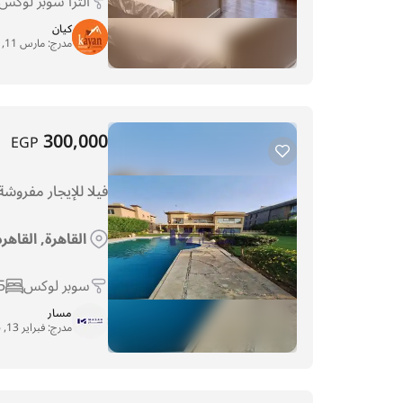
الترا سوبر لوكس
كيان
مدرج:
مارس 11, 2026
300,000
EGP
فيلا للإيجار مفروشة
القاهرة, القاهر
سوبر لوكس
5
مسار
مدرج:
فبراير 13, 2026