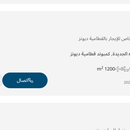
اص للإيجار بالقطامية ديونز
ه الجديدة, كمبوند قطامية ديونز
2
1200 m
8
اتصال