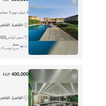
4 غرف نوم 5 حمامات فيلا 800م² لل للإيجار في القاهرة, القاهره الجديدة, كمبوند قطامية ديونز
القاهرة, القاهر
سوبر لوكس
4
مسار
مدرج:
نوفمبر 10, 2025
400,000
EGP
القاهرة, القاهر