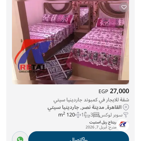
27,000
EGP
شقة للايجار في كمبوند جاردينيا سيتي
القاهرة, مدينة نصر, جاردينيا سيتي
سوبر لوكس
3
1
120 m
2
ريتاج ريل استيت
مدرج:
أبريل 7, 2026
اتصال