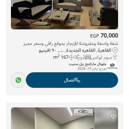
70,000
EGP
شقة واسعة ومفروشة للإيجار بموقع راقي وسعر مميز
القاهرة, القاهره الجديدة, ..., ٩٠ افينيو
سوبر لوكس
2
3
167 m
2
جلوبال ماركتنج ريل ستيت
مدرج:
يناير 19, 2026
اتصال