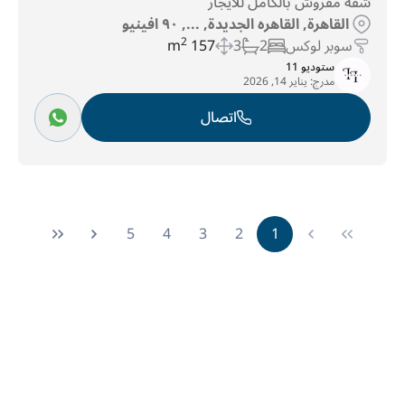
شقه مفروش بالكامل للايجار
القاهرة, القاهره الجديدة, ..., ٩٠ افينيو
سوبر لوكس
2
3
157 m
2
ستوديو 11
مدرج:
يناير 14, 2026
اتصال
5
4
3
2
1