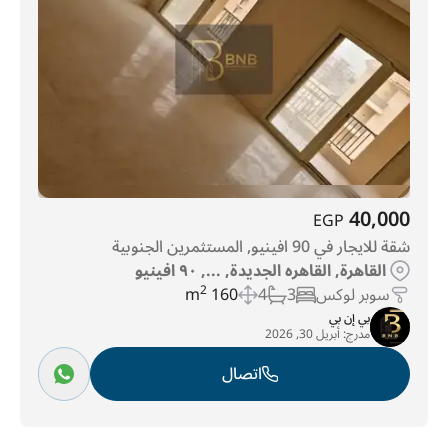
40,000
EGP
شقة للايجار في 90 افينيو, المستثمرين الجنوبية
القاهرة, القاهره الجديدة, ..., ٩٠ افينيو
سوبر لوكس
3
4
160 m
2
بي إن بي
مدرج:
أبريل 30, 2026
اتصال