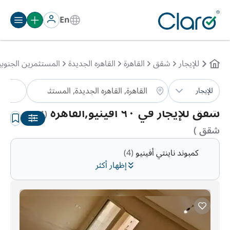
En
للإيجار
شقق
القاهرة
القاهره الجديدة
المستثمرين الجنوبي
ش
للإيجار
الترتيب:
تلقائي
شقق للإيجار في ٩٠ افينيو,القاهرة
(174
شقق )
كمبوند ناينتي أفينيو
(4)
إظهار أكثر