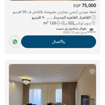
75,000
EGP
شقه مودرن ارضي بجاردن مفروشه بالكامل ف 90 افينيو
القاهرة, القاهره الجديدة, ..., ٩٠ افينيو
سوبر لوكس
3
2
120 m
2
جلوبال ماركتنج ريل ستيت
مدرج:
يناير 19, 2026
اتصال