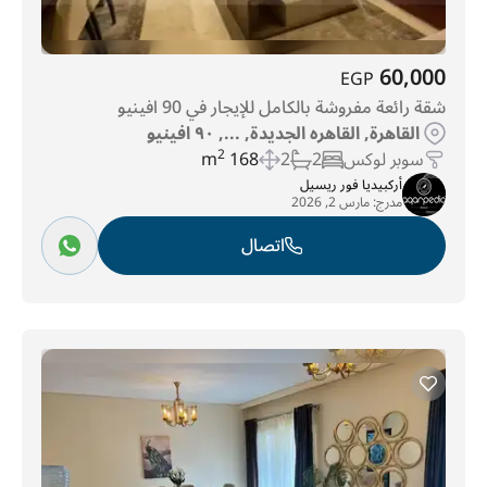
60,000
EGP
شقة رائعة مفروشة بالكامل للإيجار في 90 افينيو
القاهرة, القاهره الجديدة, ..., ٩٠ افينيو
سوبر لوكس
2
2
168 m
2
أركبيديا فور ريسيل
مدرج:
مارس 2, 2026
اتصال