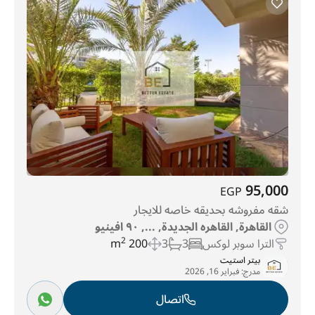
95,000
EGP
شقه مفروشه بحديقه خاصه للايجار
القاهرة, القاهره الجديدة, ..., ٩٠ افينيو
الترا سوبر لوكس
3
3
200 m
2
بيتر استيت
مدرج:
فبراير 16, 2026
اتصال