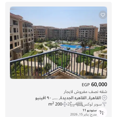
60,000
EGP
شقه نصف مفروش لايجار
القاهرة, القاهره الجديدة, ..., ٩٠ افينيو
سوبر لوكس
4
2
200 m
2
ستوديو 11
مدرج:
يناير 15, 2026