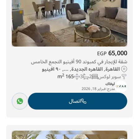
65,000
EGP
شقة للإيجار في كمبوند 90 أفينيو التجمع الخامس
القاهرة, القاهره الجديدة, ..., ٩٠ افينيو
سوبر لوكس
2
3
165 m
2
اوفاك
مدرج:
فبراير 18, 2026
اتصال