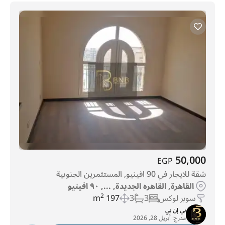
50,000
EGP
شقة للايجار في 90 افينيو, المستثمرين الجنوبية
القاهرة, القاهره الجديدة, ..., ٩٠ افينيو
سوبر لوكس
3
3
197 m
2
بي إن بي
مدرج:
أبريل 28, 2026