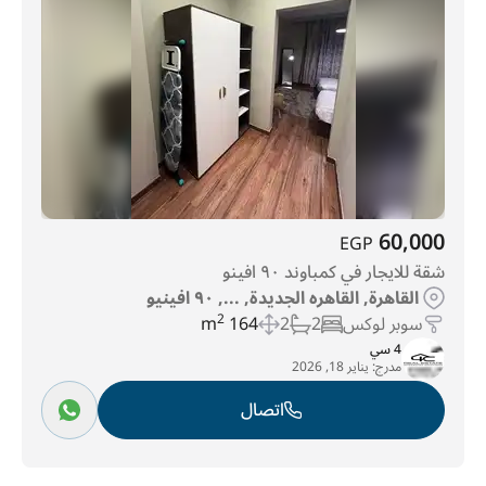
60,000
EGP
شقة للايجار في كمباوند ٩٠ افينو
القاهرة, القاهره الجديدة, ..., ٩٠ افينيو
سوبر لوكس
2
2
164 m
2
4 سي
مدرج:
يناير 18, 2026
اتصال