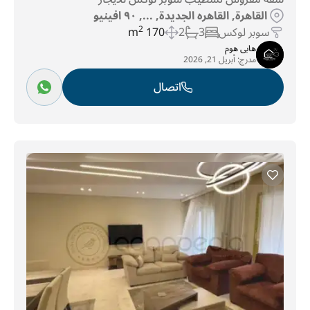
القاهرة, القاهره الجديدة, ..., ٩٠ افينيو
سوبر لوكس
3
2
170 m
2
هابى هوم
مدرج:
أبريل 21, 2026
اتصال