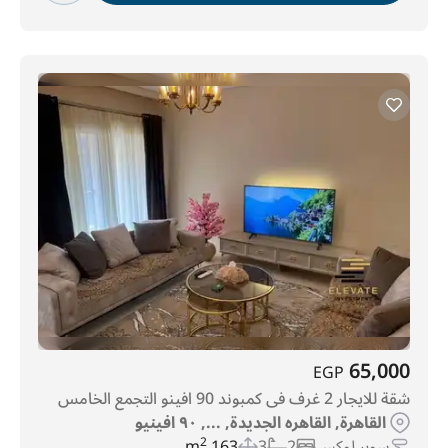
65,000
EGP
شقة للايجار 2 غرف فى كمبوند 90 افينو التجمع الخامس
القاهرة, القاهره الجديدة, ..., ٩٠ افينيو
سوبر لوكس
2
3
163 m
2