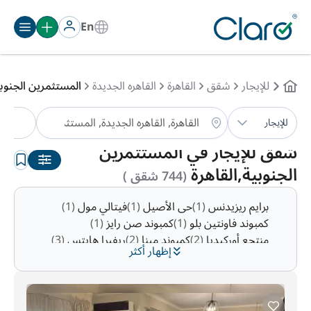
En
للإيجار
شقق
القاهرة
القاهره الجديدة
المستثمرين الجنوب
ش
للإيجار
الترتيب:
تلقائي
شقق للإيجار في المستثمرين
الجنوبية,القاهرة
(744 شقق )
برايم ريزيدنس
(1)
حى الأصيل
(1)
فيتالي مول
(1)
كمبوند فاونتين بلو
(1)
كمبوند صن رايز
(1)
منتجع أوركيديا
(2)
كمبوند مينا
(2)
ريفيرا هايتس
(3)
إظهار أكثر
كمبوند جاردن فيو
(5)
كمبوند ريتاج
(5)
مول بوينت 90
(6)
كمبوند صن رايز
(6)
زيزينيا
(6)
كونكورد بلازا
(7)
قرية طيبة
(8)
كمبوند فلور دي فيل
(8)
كمبوند لافي
(9)