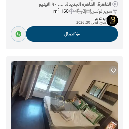
القاهرة, القاهره الجديدة, ..., ٩٠ افينيو
سوبر لوكس
3
4
160 m
2
بي إن بي
مدرج:
أبريل 30, 2026
اتصال