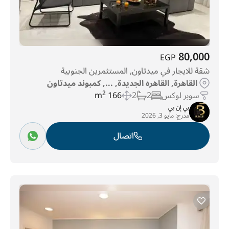
80,000
EGP
شقة للايجار في ميدتاون, المستثمرين الجنوبية
القاهرة, القاهره الجديدة, ..., كمبوند ميدتاون
سوبر لوكس
2
2
166 m
2
بي إن بي
مدرج:
مايو 3, 2026
اتصال