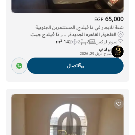
65,000
EGP
شقة للايجار في ذا فيلدج, المستثمرين الجنوبية
القاهرة, القاهره الجديدة, ..., ذا فيلدج جيت
سوبر لوكس
2
2
142 m
2
بي إن بي
مدرج:
أبريل 29, 2026
اتصال