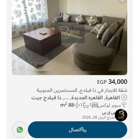
34,000
EGP
شقة للايجار في ذا فيلدج, المستثمرين الجنوبية
القاهرة, القاهره الجديدة, ..., ذا فيلدج جيت
سوبر لوكس
1
1
88 m
2
بي إن بي
مدرج:
أبريل 28, 2026
اتصال