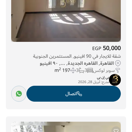
50,000
EGP
شقة للايجار في 90 افينيو, المستثمرين الجنوبية
القاهرة, القاهره الجديدة, ..., ٩٠ افينيو
سوبر لوكس
3
3
197 m
2
بي إن بي
مدرج:
أبريل 28, 2026
اتصال