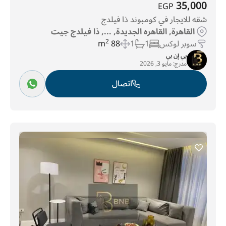
35,000
EGP
شقه للايجار في كومبوند ذا فيلدج
القاهرة, القاهره الجديدة, ..., ذا فيلدج جيت
سوبر لوكس
1
1
88 m
2
بي إن بي
مدرج:
مايو 3, 2026
اتصال