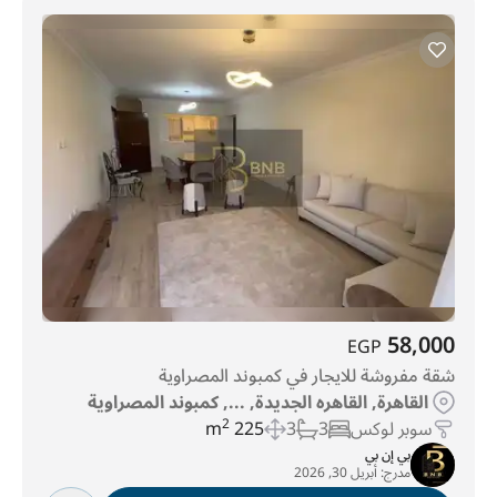
58,000
EGP
شقة مفروشة للايجار في كمبوند المصراوية
القاهرة, القاهره الجديدة, ..., كمبوند المصراوية
سوبر لوكس
3
3
225 m
2
بي إن بي
مدرج:
أبريل 30, 2026