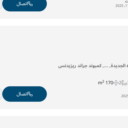
ت
اتصال
ه الجديدة, ..., كمبوند جراند ريزيدنس
2
170 m
2
اتصال