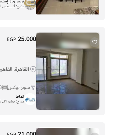
تريجر ريال إستي
مدرج:
أغسطس 11, 2025
25,000
EGP
القاهرة, القاهر
سوبر لوكس
3
الماظ
مدرج:
يوليو 31, 2025
21,000
EGP