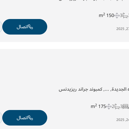
2
150 m
3
اتصال
ه الجديدة, ..., كمبوند جراند ريزيدنس
2
175 m
2
3
اتصال