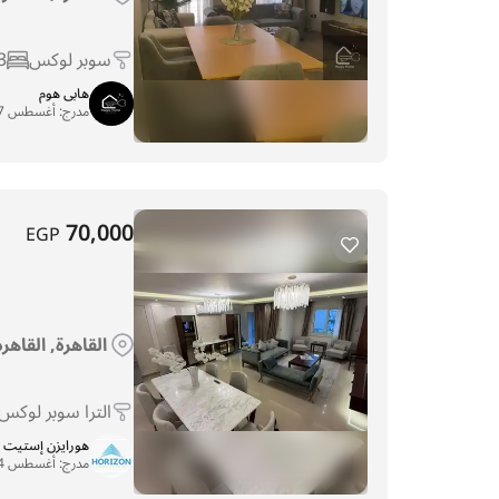
سوبر لوكس
3
هابى هوم
مدرج:
أغسطس 27, 2025
70,000
EGP
القاهرة, القاهر
الترا سوبر لوكس
هورايزن إستيت
مدرج:
أغسطس 24, 2025