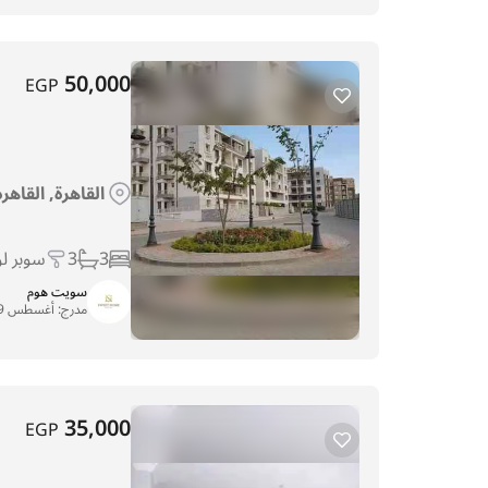
50,000
EGP
القاهرة, القاهر
3
3
سوبر ل
سويت هوم
مدرج:
أغسطس 19, 2025
35,000
EGP