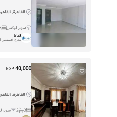
القاهرة, القاهر
سوبر لوكس
3
الماظ
مدرج:
أغسطس 16, 2025
40,000
EGP
القاهرة, القاهر
3
2
سوبر ل