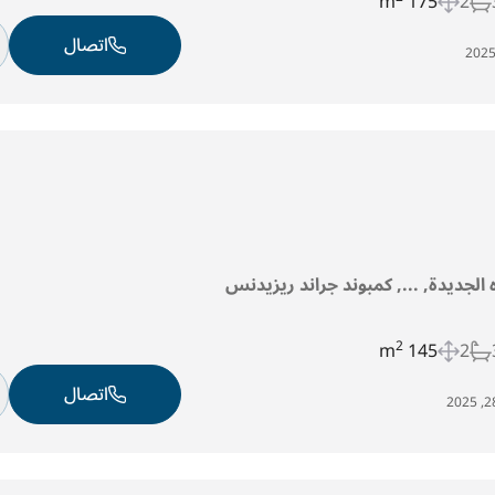
175 m
2
اتصال
ه الجديدة, ..., كمبوند جراند ريزيدنس
2
145 m
2
اتصال