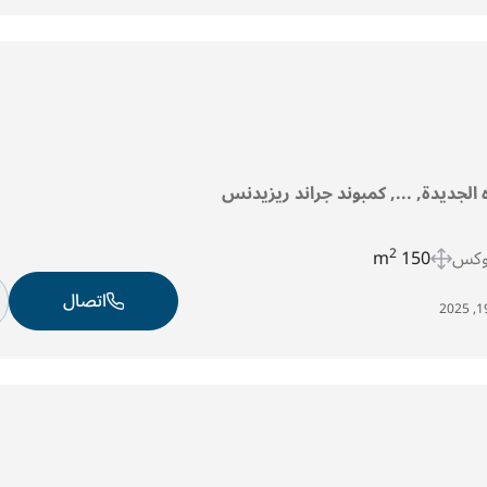
ه الجديدة, ..., كمبوند جراند ريزيدنس
وكس
150 m
2
اتصال