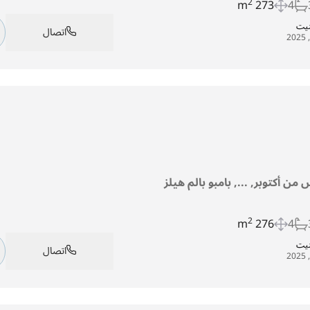
2
273 m
4
تيت
اتصال
من أكتوبر, ..., بامبو بالم هيلز
2
276 m
4
تيت
اتصال