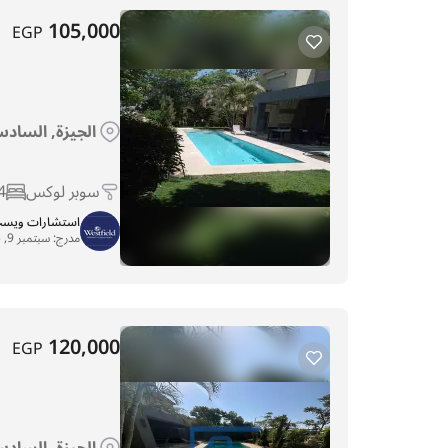
105,000
EGP
الجيزة, السادس 
سوبر لوكس
4
استشارات ويست 
مدرج:
سبتمبر 9, 2025
120,000
EGP
الجيزة, السادس 