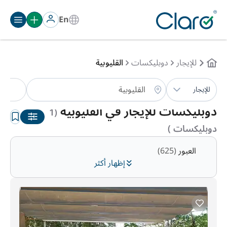
En
للإيجار
دوبليكسات
القليوبية
دو
للإيجار
الترتيب:
تلقائي
دوبليكسات للإيجار في القليوبية
(1
دوبليكسات )
العبور
(625)
إظهار أكثر