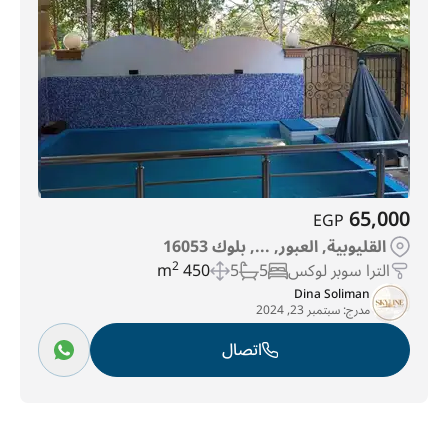
65,000
EGP
القليوبية, العبور, ..., بلوك 16053
الترا سوبر لوكس
5
5
450 m
2
Dina Soliman
مدرج:
سبتمبر 23, 2024
اتصال