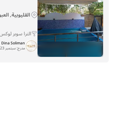
القليوبية, العبور, 
الترا سوبر لوكس
Dina Soliman
مدرج:
سبتمبر 23, 2024