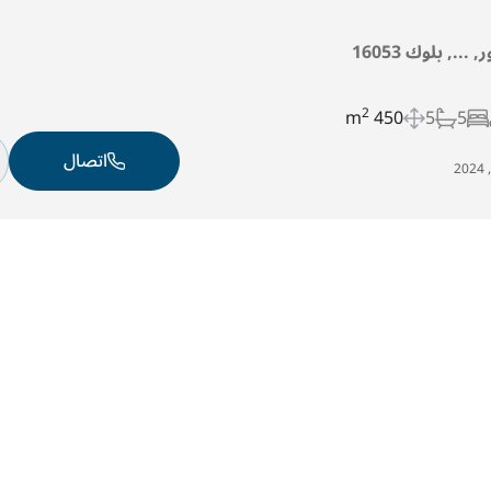
..., بلوك 16053
2
450 m
5
5
اتصال