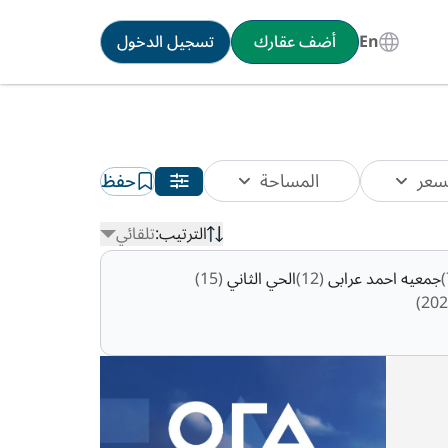
En
أضف عقارك
تسجيل الدخول
سعر
المساحة
حفظ
الترتيب:
تلقائي
جمعيه احمد عرابى
(12)
الحي الثاني
(15)