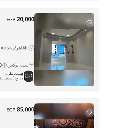
20,000
EGP
القاهرة, مدينة
سوبر لوكس
 m
إيست مارك
مدرج:
أغسطس 28, 2025
85,000
EGP