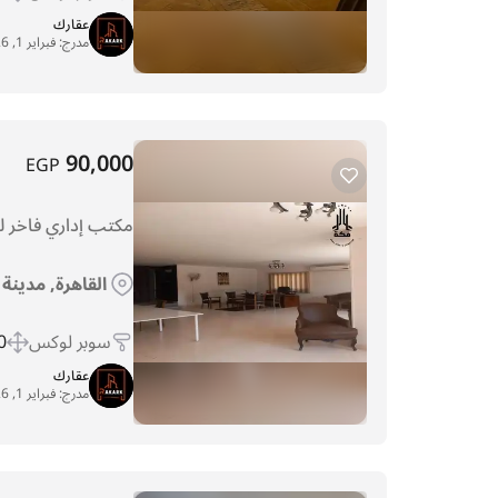
عقارك
مدرج:
فبراير 1, 2026
90,000
EGP
مكتب إداري فاخر ل
القاهرة, مدينة 
سوبر لوكس
 m
عقارك
مدرج:
فبراير 1, 2026