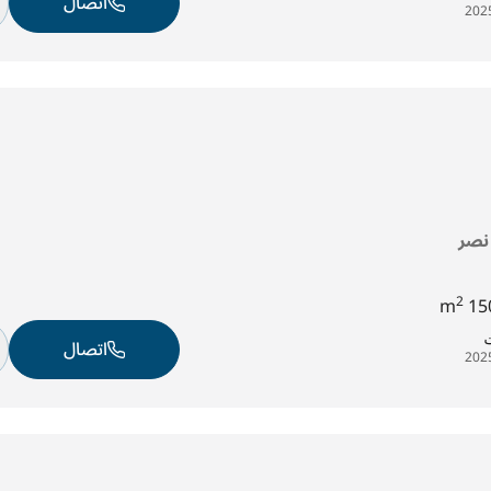
اتصال
 نصر
2
150
ت
اتصال