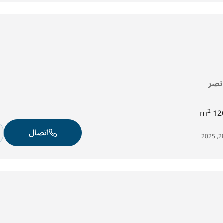
 نصر
2
120
اتصال