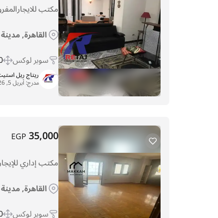
مكتب للايجارالمف
القاهرة, مدينة
سوبر لوكس
 m
ريتاج ريل استي
مدرج:
أبريل 5, 2026
35,000
EGP
مكتب إداري للإيجا
القاهرة, مدينة
سوبر لوكس
 m