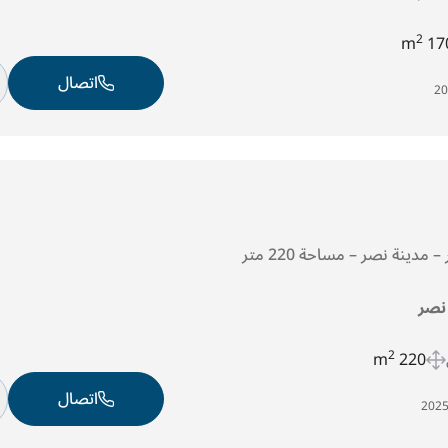
2
170
اتصال
مدينة نصر – مساحة 220 متر
 نصر
2
220 m
اتصال