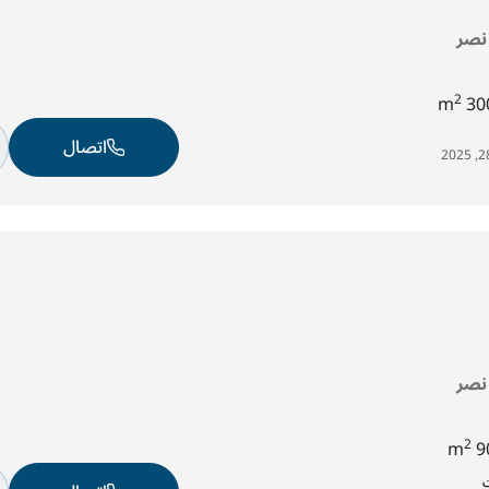
 نصر
2
300
اتصال
 نصر
2
90
ت