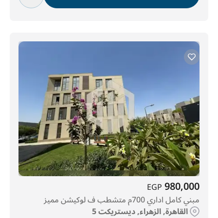
980,000
EGP
مبني كامل اداري 700م متشطب ف لوكيشن مميز
القاهرة, الزهراء, ديستريكت 5