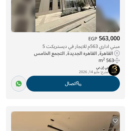
563,000
EGP
مبني اداري 563م للايجار في ديستريكت 5
القاهرة, القاهره الجديدة, التجمع الخامس
2
563 m
بي إن بي
مدرج:
مايو 14, 2026
اتصال