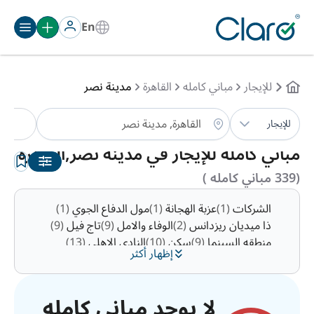
En
للإيجار
مباني كامله
القاهرة
مدينة نصر
مب
للإيجار
الترتيب:
تلقائي
مباني كامله للإيجار في مدينة نصر,القاهرة
(339 مباني كامله )
الشركات
(1)
عزبة الهجانة
(1)
مول الدفاع الجوي
(1)
ذا ميديان ريزدانس
(2)
الوفاء والامل
(9)
تاج فيل
(9)
منطقه السينما
(9)
سكن
(10)
النادي الاهلي
(13)
إظهار أكثر
زهراء مدينة نصر
(15)
منطقة 10
(15)
التوفيق
(16)
رابعه العدويه
(20)
منطقة 7
(23)
الحديقه الدوليه
(26)
منطقة 9
(49)
مساكن المهندسين
(51)
لا يوجد مباني كامله
منطقة 8
(124)
المنطقة الاولى
(156)