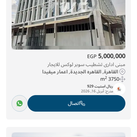
5,000,000
EGP
مبنى ادارى تشطيب سوبر لوكس للايجار
القاهرة, القاهره الجديدة, اعمار ميفيدا
2
3750 m
ريال استيت 929
مدرج:
أبريل 16, 2026
اتصال