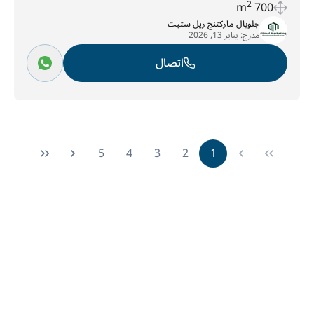
2
700 m
جلوبال ماركتنج ريل ستيت
مدرج:
يناير 13, 2026
اتصال
5
4
3
2
1