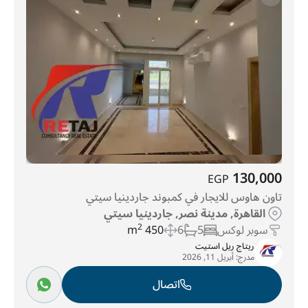
جاردينيا سيتي
(162)
الجولف
(179)
المنطقة السادسة
(286)
الحى 10
(373)
تاج سيتي
(1355)
130,000
EGP
تاون هاوس للايجار في كمبوند جاردينيا سيتي
القاهرة, مدينة نصر, جاردينيا سيتي
سوبر لوكس
5
6
450 m
2
ريتاج ريل استيت
مدرج:
أبريل 11, 2026
اتصال