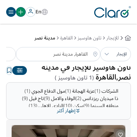
En
للإيجار
تاون هاوسيز
القاهرة
مدينة نصر
تا
للإيجار
الترتيب:
تلقائي
تاون هاوسيز للإيجار في مدينة
نصر,القاهرة
(1 تاون هاوسيز )
الشركات
(1)
عزبة الهجانة
(1)
مول الدفاع الجوي
(1)
ذا ميديان ريزدانس
(2)
الوفاء والامل
(9)
تاج فيل
(9)
منطقه السينما
(9)
سكن
(10)
النادي الاهلي
(13)
إظهار أكثر
زهراء مدينة نصر
(15)
منطقة 10
(15)
التوفيق
(16)
رابعه العدويه
(20)
منطقة 7
(23)
الحديقه الدوليه
(26)
منطقة 9
(49)
مساكن المهندسين
(51)
منطقة 8
(124)
المنطقة الاولى
(156)