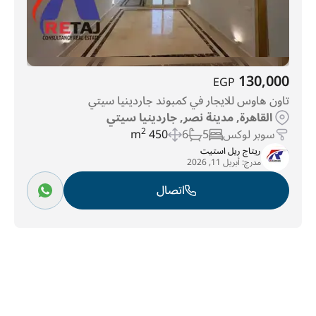
130,000
EGP
تاون هاوس للايجار في كمبوند جاردينيا سيتي
القاهرة, مدينة نصر, جاردينيا سيتي
سوبر لوكس
5
6
450 m
2
ريتاج ريل استيت
مدرج:
أبريل 11, 2026
اتصال