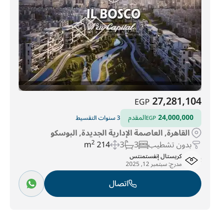
27,281,104
EGP
24,000,000
المقدم
3 سنوات التقسيط
EGP
القاهرة, العاصمة الإدارية الجديدة, البوسكو
بدون تشطيب
3
3
214 m
2
كريستال إنفستمنتس
مدرج:
سبتمبر 12, 2025
اتصال