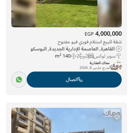
4,000,000
EGP
شقة للبيع استلام فوري فيو مفتوح
القاهرة, العاصمة الإدارية الجديدة, البوسكو
سوبر لوكس
2
2
140 m
2
معاك العقارية
مدرج:
مارس 8, 2026
اتصال