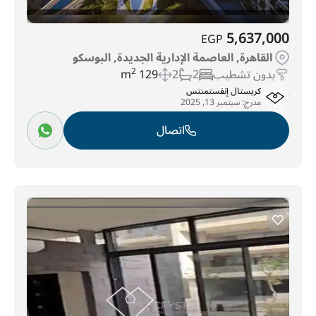
5,637,000
EGP
القاهرة, العاصمة الإدارية الجديدة, البوسكو
بدون تشطيب
2
2
129 m
2
كريستال إنفستمنتس
مدرج:
سبتمبر 13, 2025
اتصال