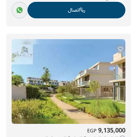
اتصال
9,135,000
EGP