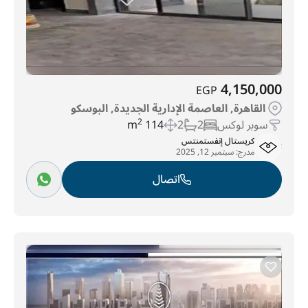
4,150,000
EGP
القاهرة, العاصمة الإدارية الجديدة, البوسكو
سوبر لوكس
2
2
114 m
2
كريستال إنفستمنتس
مدرج:
سبتمبر 12, 2025
اتصال