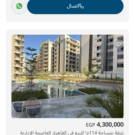
اتصال
4,300,000
EGP
شقة بمساحة 114م² للبيع في القاهرة, العاصمة الإدارية