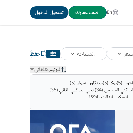
En
أضف عقارك
تسجيل الدخول
سعر
المساحة
حفظ
الترتيب:
تلقائي
الاول
(5)
بوكا
(5)
ميدتاون سولو
(5)
لسكني الخامس
(34)
الحي السكني الثاني
(35)
ي السكني الثالث
(594)