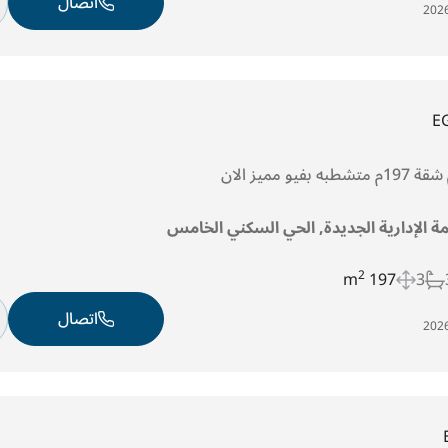
اتصال
E
يو مميز الان
مة الإدارية الجديدة, الحي السكني الخامس
2
197 m
3
اتصال