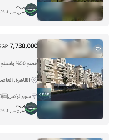
برايت
مدرج:
مايو 1, 2026
7,730,000
EGP
خصم 50% واستلم شقة 278م متشطبة فيو برج ايقوني
القاهرة, العاص
سوبر لوكس
3
برايت
مدرج:
مايو 1, 2026