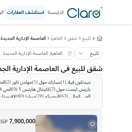
الرئيسية
استكشف العقارات
ال
للبيع
شقق
القاهرة
العاصمة الإدارية الجديدة
للبيع
شقق للبيع في العاصمة الإدارية الجد
ميدتاون فيلا
(1)
سبارك مول
(1)
جولدن تاور
(2)
الح
باريس ايست مول
(7)
كابيتال هايتس 1
(9)
الحي ا
الحي المالي
(63)
البوسكو
(78)
سيليا
(80)
لافيستا
الحي السكني السابع
(612)
7,900,000
EGP