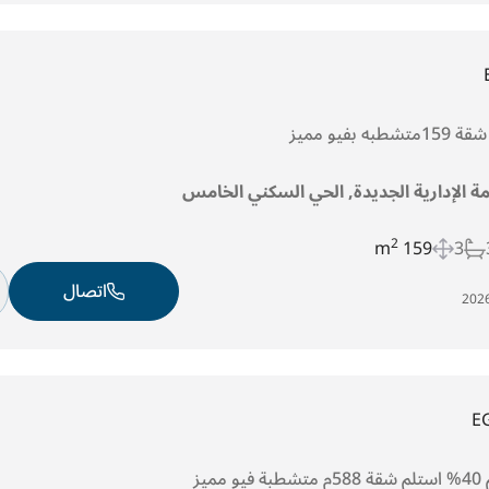
مة الإدارية الجديدة, الحي السكني الخامس
2
159 m
3
اتصال
E
يز