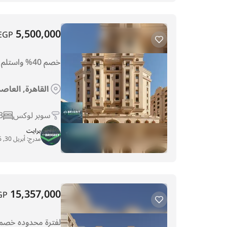
5,500,000
EGP
خصم 40% واستلم شقة 159متشطبه بفيو مميز
القاهرة, العاص
سوبر لوكس
3
برايت
مدرج:
أبريل 30, 2026
15,357,000
GP
لفترة محدوده خصم 40% استلم شقة 588م متشطبة فيو مم