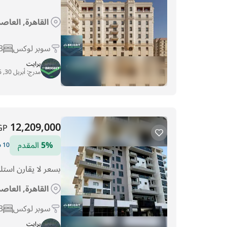
القاهرة, العاص
سوبر لوكس
3
برايت
مدرج:
أبريل 30, 2026
12,209,000
GP
5%
المقدم
10 سنوات التقسيط
بسعر لا يقارن استلم شقة 211م متشطبة مقدم5% 
القاهرة, العاص
سوبر لوكس
3
برايت