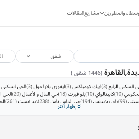
وسطاء والمطورين
مشاريع
المقالات
ال
شقق
يدة,القاهرة
(1446 شقق )
ي السكني الرابع
(3)
ابيك كومبلكس
(3)
ايفوري بلازا مول
(3)
الحي السكني 
لحكومي
(10)
كابيتالواي
(10)
بلو فيرت
(18)
حي المال والأعمال
(20)
الحي ا
 سيتي
(99)
راي ريزيدنس
(194)
حي الداون تاون
(238)
زيد إيست
(261)
الح
إظهار أكثر