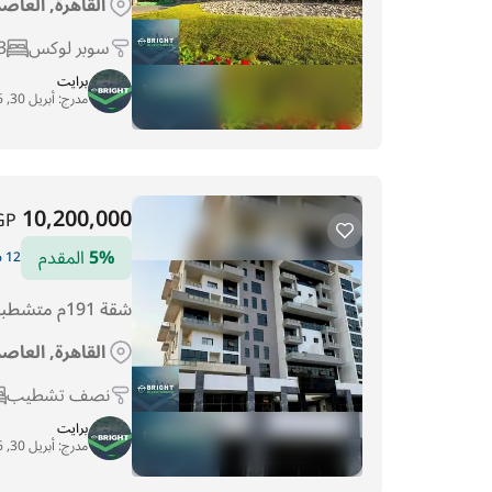
القاهرة, العاص
سوبر لوكس
3
برايت
مدرج:
أبريل 30, 2026
10,200,000
GP
5%
المقدم
12 سنوات التقسيط
شقة 191م متشطبة فيو برج ايقوني مقدم5%
القاهرة, العاص
نصف تشطيب
برايت
مدرج:
أبريل 30, 2026