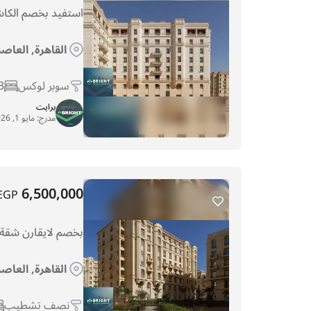
استفيد بخصم الكاش واستلم شق
القاهرة, العاص
سوبر لوكس
3
برايت
مدرج:
مايو 1, 2026
6,500,000
EGP
بخصم لايقارن شقة استلم 192م
القاهرة, العاص
نصف تشطيب