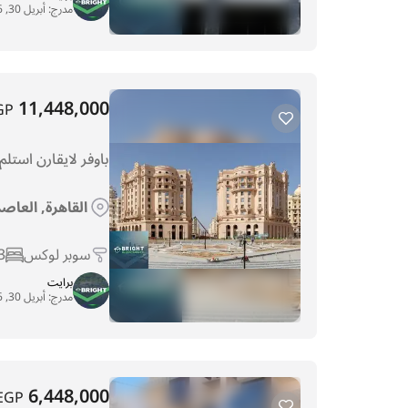
مدرج:
أبريل 30, 2026
11,448,000
GP
باوفر لايقارن استلم شقة 197م متشطبه بف
القاهرة, العاص
سوبر لوكس
3
برايت
مدرج:
أبريل 30, 2026
6,448,000
EGP