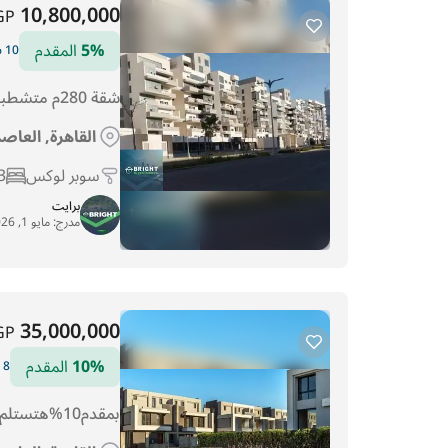
10,800,000
GP
5%
المقدم
10 سنوات التقسيط
شقة 280م متشطبة بفيو ع النهر الاخضر
القاهرة, العاص
سوبر لوكس
3
برايت
مدرج:
مايو 1, 2026
35,000,000
GP
10%
المقدم
8 سنوات التقسيط
بمقدم10%هتستلم فيلا 265م متشطبة مودرن فيو لاجون