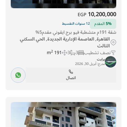
10,200,000
EGP
5%
المقدم
12 سنوات التقسيط
شقة 191م متشطبة فيو برج ايقوني مقدم5%
القاهرة, العاصمة الإدارية الجديدة, الحي السكني
الثالث
نصف تشطيب
3
3
191 m
2
برايت
مدرج:
أبريل 30, 2026
اتصال