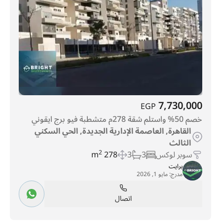
7,730,000
EGP
خصم 50% واستلم شقة 278م متشطبة فيو برج ايقوني
القاهرة, العاصمة الإدارية الجديدة, الحي السكني
الثالث
سوبر لوكس
3
3
278 m
2
برايت
مدرج:
مايو 1, 2026
اتصال