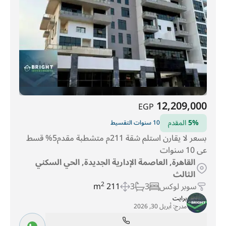
12,209,000
EGP
5%
المقدم
10 سنوات التقسيط
بسعر لا يقارن استلم شقة 211م متشطبة مقدم5% قسط
عى 10 سنوات
القاهرة, العاصمة الإدارية الجديدة, الحي السكني
الثالث
سوبر لوكس
3
3
211 m
2
برايت
مدرج:
أبريل 30, 2026