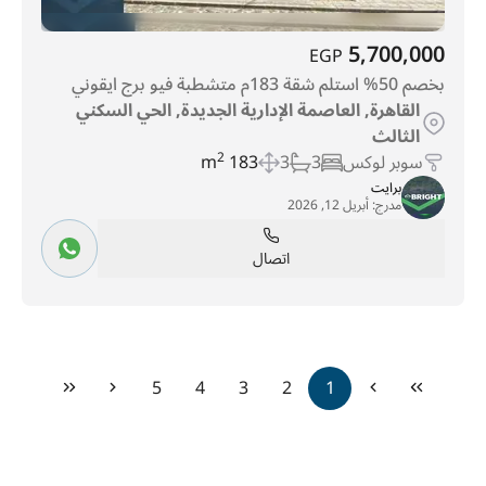
5,700,000
EGP
بخصم 50% استلم شقة 183م متشطبة فيو برج ايقوني
القاهرة, العاصمة الإدارية الجديدة, الحي السكني
الثالث
سوبر لوكس
3
3
183 m
2
برايت
مدرج:
أبريل 12, 2026
اتصال
5
4
3
2
1