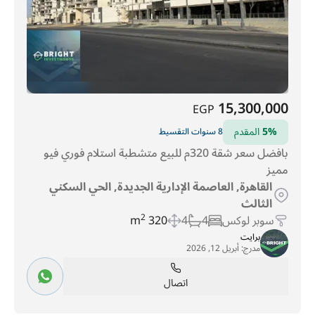
15,300,000
EGP
5%
المقدم
8 سنوات التقسيط
بافضل سعر شقة 320م للبيع متشطبة استلام فوري فيو
مميز
القاهرة, العاصمة الإدارية الجديدة, الحي السكني
الثالث
سوبر لوكس
4
4
320 m
2
برايت
مدرج:
أبريل 12, 2026
اتصال