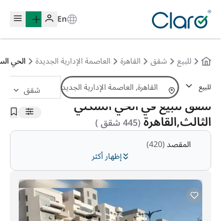
En
للبيع
شقق
القاهرة
العاصمة الإدارية الجديدة
الحي الس
للبيع
شقق
الترتيب:
تلقائي
شقق للبيع في الحي السكني
الثالث,القاهرة
(445 شقق )
المقصد
(420)
إظهار أكثر