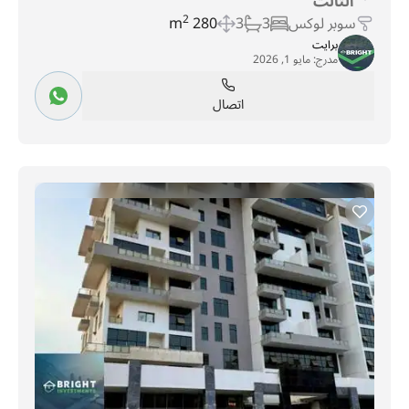
الثالث
سوبر لوكس
3
3
280 m
2
برايت
مدرج:
مايو 1, 2026
اتصال