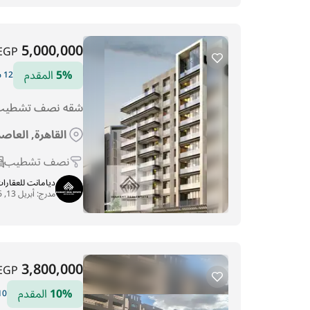
5,000,000
EGP
5%
المقدم
12 سنوات التقسيط
شقه نصف تشطيب 
القاهرة, العاصم
نصف تشطيب
ديامانت للعقارا
مدرج:
أبريل 13, 2026
3,800,000
EGP
10%
المقدم
10 سنوات الت