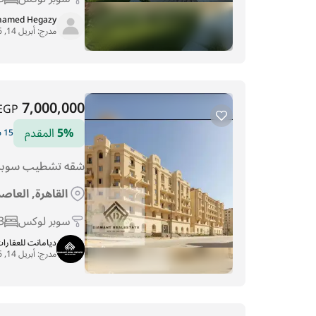
amed Hegazy
مدرج:
أبريل 14, 2026
7,000,000
EGP
5%
المقدم
15 سنوات التقسيط
شقه تشطيب سوبر 
القاهرة, العاصم
سوبر لوكس
3
ديامانت للعقارا
مدرج:
أبريل 14, 2026