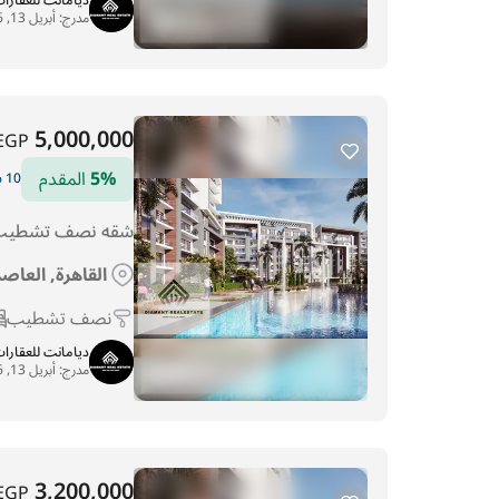
ديامانت للعقارا
مدرج:
أبريل 13, 2026
5,000,000
EGP
5%
المقدم
10 سنوات التقسيط
شقه نصف تشطيب 
القاهرة, العاصم
نصف تشطيب
ديامانت للعقارا
مدرج:
أبريل 13, 2026
3,200,000
EGP