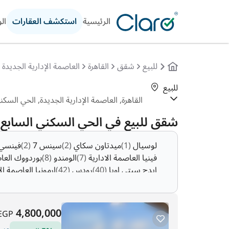
الرئيسية
استكشف العقارات
ال
للبيع
شقق
القاهرة
العاصمة الإدارية الجديدة
للبيع
شقق للبيع في الحي السكني السابع,
لوسيال
(1)
ميدتاون سكاي
(2)
سينس 7
(2)
فينسي
فينيا العاصمة الادارية
(7)
الومندو
(8)
بوردووك العاص
ايدج سيتي اويا
(40)
رودس
(42)
ارمونيا العاصمة ال
4,800,000
EGP