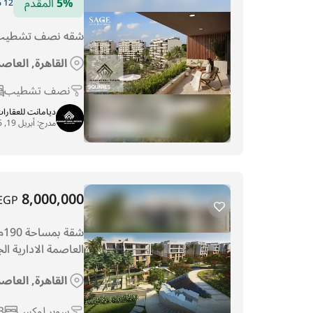
5%
المقدم
12 سنوات التقسيط
شقه نصف تشطيب 
القاهرة, العاصم
نصف تشطيب
ديامانت للعقارا
مدرج:
أبريل 19, 2026
8,000,000
EGP
العاصمة الادارية ال
القاهرة, العاصم
سوبر لوكس
3