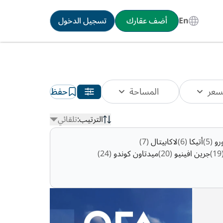
En
أضف عقارك
تسجيل الدخول
سعر
المساحة
حفظ
الترتيب:
تلقائي
ورو
(5)
أتيكا
(6)
لاكابيتال
(7)
(1
جرين افينيو
(20)
ميدتاون كوندو
(24)