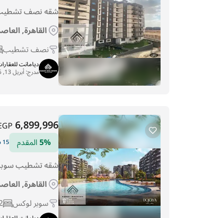
شقه نصف تشطيب 
القاهرة, العاصم
نصف تشطيب
ديامانت للعقارا
مدرج:
أبريل 13, 2026
6,899,996
EGP
5%
المقدم
15 سنوات التقسيط
شقه تشطيب سوبر 
القاهرة, العاصم
سوبر لوكس
2