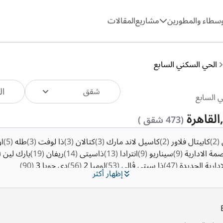
وسطاء والمطورين
مشاريع
المقالات
الحي السكني السابع
ال
شقق
القاهرة
(473 شقق )
(2)
كابيتال فلاور
(2)
كاسيل لاند مارك
(3)
كتالان
(3)
ذا لوفت
(3)
طله
(5)
ا
مة الادارية
(9)
سيناريو
(9)
انترادا
(13)
ذاسيتى
(14)
ريفان
(19)
بارك لين
9)
ادارية الجديدة
(47)
ذا سيتي ڤالي
(53)
لوميا 2
(56)
دي جويا 3
(90)
إظهار أكثر