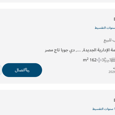
للبيع
ة الإدارية الجديدة, ..., دي جويا تاج مصر
2
162 m
3
3
ت
اتصال
قسيط