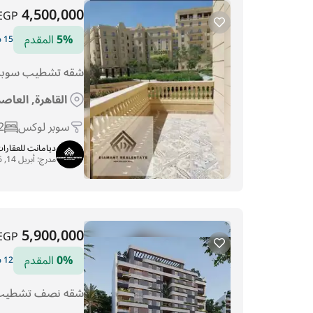
4,500,000
EGP
5%
المقدم
15 سنوات التقسيط
شقه تشطيب سوبر 
القاهرة, العاصم
سوبر لوكس
2
ديامانت للعقارا
مدرج:
أبريل 14, 2026
5,900,000
EGP
0%
المقدم
12 سنوات التقسيط
شقه نصف تشطيب 