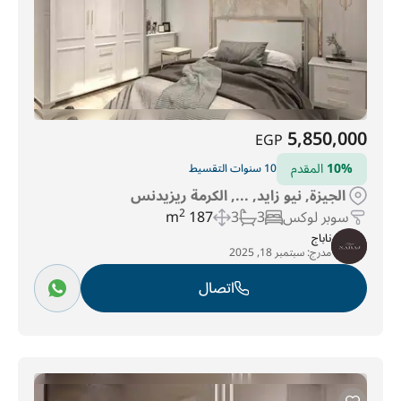
5,850,000
EGP
10%
المقدم
10 سنوات التقسيط
الجيزة, نيو زايد, ..., الكرمة ريزيدنس
سوبر لوكس
3
3
187 m
2
ناباج
مدرج:
سبتمبر 18, 2025
اتصال