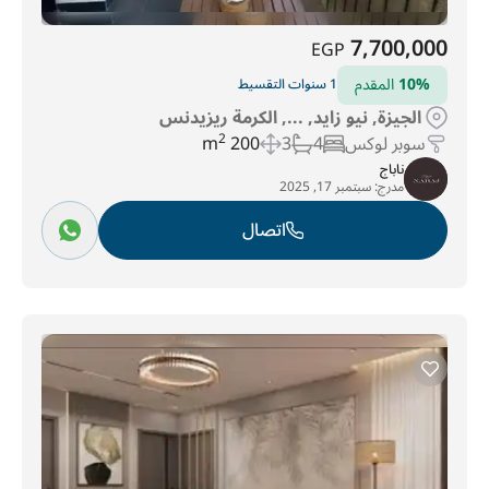
7,700,000
EGP
10%
المقدم
1 سنوات التقسيط
الجيزة, نيو زايد, ..., الكرمة ريزيدنس
سوبر لوكس
4
3
200 m
2
ناباج
مدرج:
سبتمبر 17, 2025
اتصال