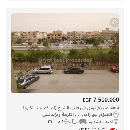
7,500,000
EGP
شقة استلام فوري في قلب الشيخ زايد كمبوند الكارما
الجيزة, نيو زايد, ..., الكرمة ريزيدنس
نصف تشطيب
2
2
137 m
2
ايجبت بيست بروبرتي