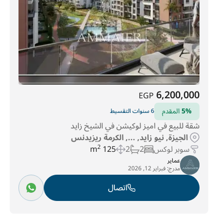
6,200,000
EGP
5%
المقدم
6 سنوات التقسيط
شقة للبيع في اميز لوكيشن في الشيخ زايد
الجيزة, نيو زايد, ..., الكرمة ريزيدنس
سوبر لوكس
2
2
125 m
2
عماير
مدرج:
فبراير 12, 2026
اتصال