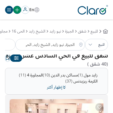
En
للبيع
شقق
الجيزة
نيو زايد
الشيخ زايد
الحى 16
مجاورة
شق
للبيع
الترتيب:
تلقائي
شقق للبيع في الحي السادس عشر,الجيزة
(40 شقق )
زايد مول
(1)
مساكن بدر الدين
(10)
المجاورة 4
(11)
الكرمة ريزيدنس
(37)
إظهار أكثر