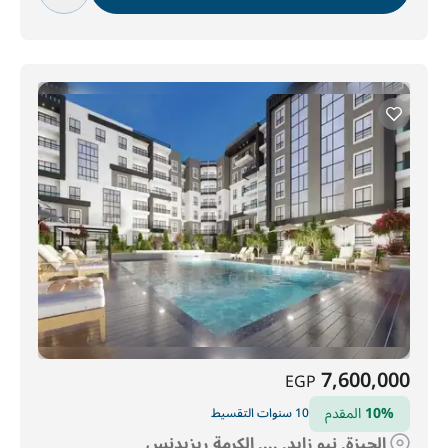
7,600,000
EGP
10%
المقدم
10 سنوات التقسيط
الجيزة, نيو زايد, ..., الكرمة ريزيدنس