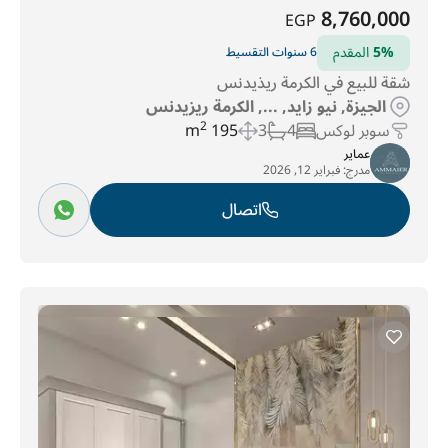
8,760,000
EGP
5%
المقدم
6 سنوات التقسيط
شقة للبيع في الكرمة ريذيدنس
الجيزة, نيو زايد, ..., الكرمة ريزيدنس
سوبر لوكس
4
3
195 m
2
عماير
مدرج:
فبراير 12, 2026
اتصال