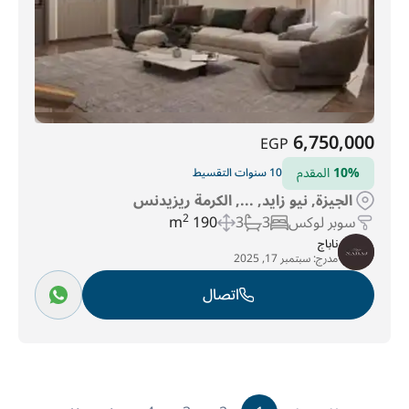
6,750,000
EGP
10%
المقدم
10 سنوات التقسيط
الجيزة, نيو زايد, ..., الكرمة ريزيدنس
سوبر لوكس
3
3
190 m
2
ناباج
مدرج:
سبتمبر 17, 2025
اتصال