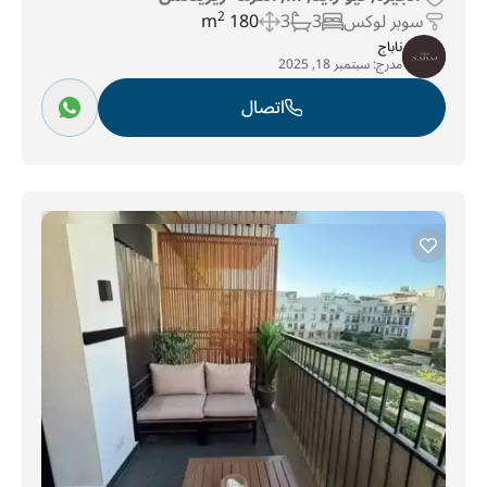
سوبر لوكس
3
3
180 m
2
ناباج
مدرج:
سبتمبر 18, 2025
اتصال