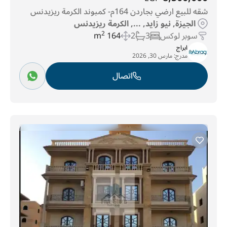
شقه للبيع ارضي بجاردن 164م- كمبوند الكرمة ريزيدنس
الجيزة, نيو زايد, ..., الكرمة ريزيدنس
سوبر لوكس
3
2
164 m
2
ابراج
مدرج:
مارس 30, 2026
اتصال