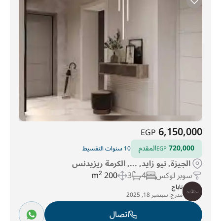
6,150,000
EGP
720,000
المقدم
10 سنوات التقسيط
EGP
الجيزة, نيو زايد, ..., الكرمة ريزيدنس
سوبر لوكس
4
3
200 m
2
ناباج
مدرج:
سبتمبر 18, 2025
اتصال