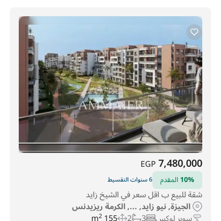
7,480,000
EGP
10%
المقدم
6 سنوات التقسيط
شقة للبيع ب اقل سعر في الشيخ زايد
الجيزة, نيو زايد, ..., الكرمة ريزيدنس
سوبر لوكس
3
2
155 m
2