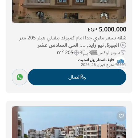
5,000,000
EGP
شقه بسعر مغري جدا امام كمبوند بيفرلي هيلز 205 متر
الجيزة, نيو زايد, ..., الحي السادس عشر
سوبر لوكس
3
3
205 m
2
فايف استار ريل استيت
مدرج:
فبراير 26, 2026
اتصال