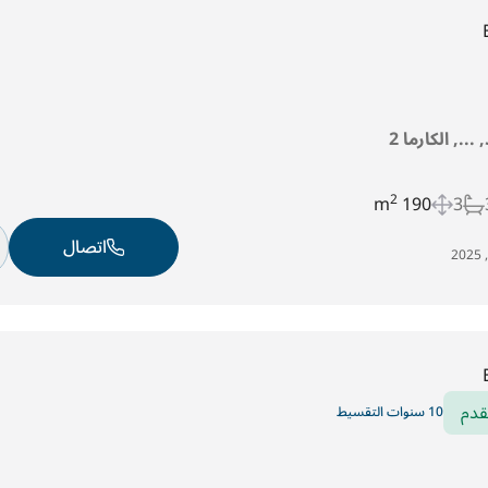
..., الكارما 2
2
190 m
3
اتصال
قدم
10 سنوات التقسيط