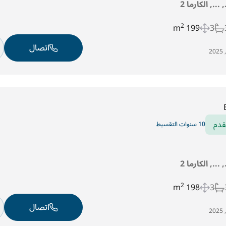
..., الكارما 2
2
199 m
3
اتصال
قدم
10 سنوات التقسيط
..., الكارما 2
2
198 m
3
اتصال