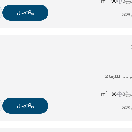
190 m
3
اتصال
..., الكارما 2
2
186 m
3
اتصال