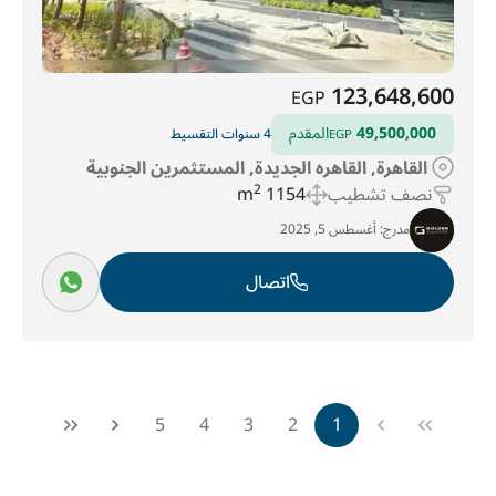
123,648,600
EGP
49,500,000
المقدم
4 سنوات التقسيط
EGP
القاهرة, القاهره الجديدة, المستثمرين الجنوبية
نصف تشطيب
1154 m
2
مدرج:
أغسطس 5, 2025
اتصال
5
4
3
2
1