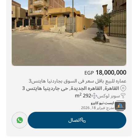
منطقة العمارات
(72)
غرب مدينة نصر
(171)
وصال
(174)
كريك تاون
(189)
مدينة بدر
(370)
شيراتون المطار
(486)
مصر الجديدة
(690)
الشرق للتأمين
(769)
الزهراء
(796)
المعادي الجديدة
(888)
المعادي
(930)
المقطم
(1113)
مدينة الشروق
(1136)
العاصمة الإدارية الجديدة
(2492)
مدينة نصر
(4721)
القاهره الجديدة
(47531)
18,000,000
EGP
عماره للبيع باقل سعر فى السوق بجاردنيا هايتس3
القاهرة, القاهره الجديدة, حى جاردينيا هايتس 3
سوبر لوكس
292 m
2
ايست نيو كايرو
مدرج:
فبراير 18, 2026
اتصال