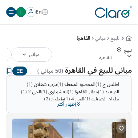
En
للبيع
مباني
القاهرة
للبيع
مباني
الترتيب:
تلقائي
مباني للبيع في القاهرة
(50 مباني )
اطلس ج
(1)
المعصره المحطه
(1)
درب شغلان
(1)
الصعيد
(1)
مطار القاهرة
(1)
العشماوى
(1)
الحى 2
(1)
حلوان الشرقيه
(1)
الحى 4
(1)
طولون
(2)
إظهار أكثر
حدائق حلوان
(2)
السبتيه
(2)
شركس
(2)
حى الاسمرات
(3)
مدينة المستقبل
(9)
وسط البلد
(10)
حدائق القبة
(10)
الهايكستب
(14)
جاردن سيتي
(28)
المنيل
(30)
النزهه
(32)
الديوره
(35)
البروج
(37)
السرايات
(43)
الزمالك
(53)