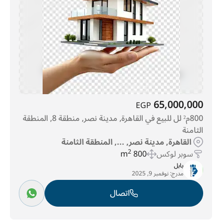
65,000,000
EGP
800م² لل للبيع في القاهرة, مدينة نصر, منطقة 8, المنطقة
الثامنة
القاهرة, مدينة نصر, ..., المنطقة الثامنة
سوبر لوكس
800 m
2
بابل
مدرج:
نوفمبر 9, 2025
اتصال