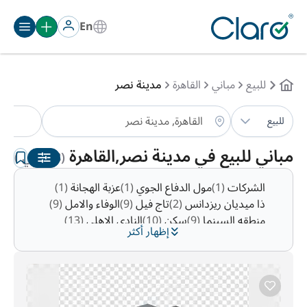
En
للبيع
مباني
القاهرة
مدينة نصر
مبا
للبيع
الترتيب:
تلقائي
مباني للبيع في مدينة نصر,القاهرة
(8 مباني )
الشركات
(1)
مول الدفاع الجوي
(1)
عزبة الهجانة
(1)
ذا ميديان ريزدانس
(2)
تاج فيل
(9)
الوفاء والامل
(9)
منطقه السينما
(9)
سكن
(10)
النادي الاهلي
(13)
إظهار أكثر
منطقة 10
(15)
زهراء مدينة نصر
(15)
التوفيق
(16)
رابعه العدويه
(20)
منطقة 7
(23)
الحديقه الدوليه
(26)
منطقة 9
(49)
مساكن المهندسين
(51)
منطقة 8
(124)
المنطقة الاولى
(156)
جاردينيا سيتي
(162)
الجولف
(179)