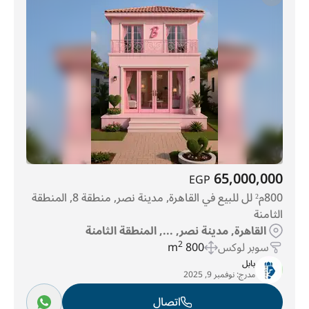
65,000,000
EGP
800م² لل للبيع في القاهرة, مدينة نصر, منطقة 8, المنطقة
الثامنة
القاهرة, مدينة نصر, ..., المنطقة الثامنة
سوبر لوكس
800 m
2
بابل
مدرج:
نوفمبر 9, 2025
اتصال