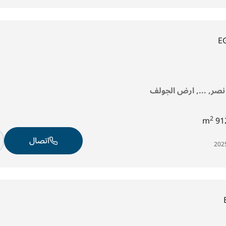
E
 نصر, ..., ارض الجولف
2
912
اتصال