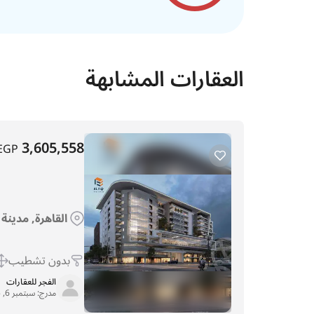
العقارات المشابهة
3,605,558
EGP
القاهرة, مدينة
بدون تشطيب
الفجر للعقارات
مدرج:
سبتمبر 6, 2025