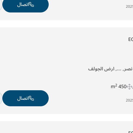
اتصال
E
 نصر, ..., ارض الجولف
2
450 m
اتصال