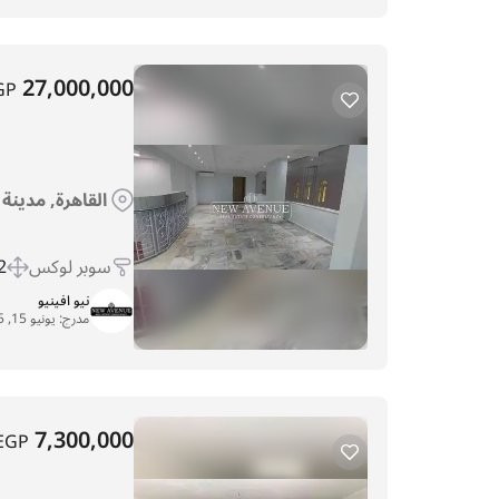
27,000,000
GP
القاهرة, مدينة
سوبر لوكس
 m
نيو افينيو
مدرج:
يونيو 15, 2025
7,300,000
EGP