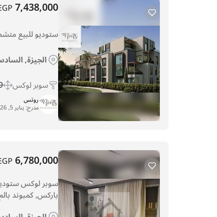
7,438,000
EGP
ستوديو للبيع متش
الجيزة, السادس
سوبر لوكس
 m
روتس
مدرج:
يناير 5, 2026
6,780,000
EGP
باركس, كمبوند بالم
الجيزة, السادس 