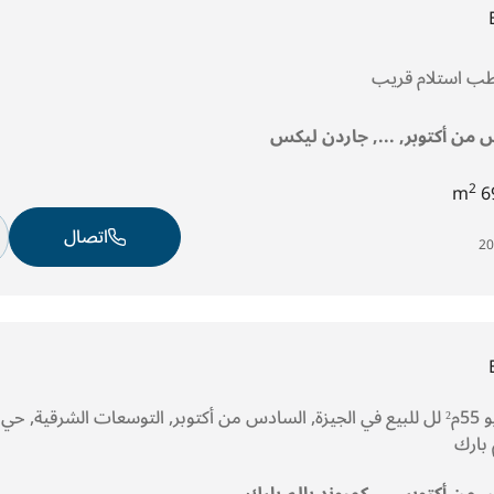
طب استلام قريب
 من أكتوبر, ..., جاردن ليكس
2
69
اتصال
 بارك
من أكتوبر, ..., كمبوند بالم بارك