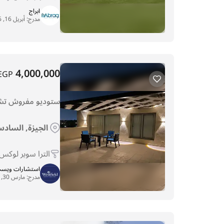
ابراج
مدرج:
أبريل 16, 2026
4,000,000
EGP
ستوديو مفروش تشط
الجيزة, السادس
الترا سوبر لوكس
استشارات ويست 
مدرج:
مارس 30, 2026