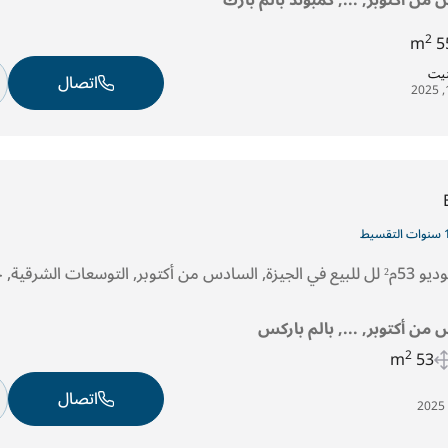
2
55
تيت
اتصال
قسيط
 من أكتوبر, ..., بالم باركس
2
53 m
اتصال