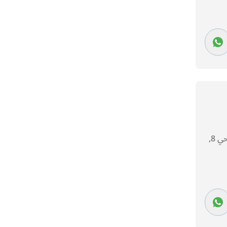
نصف تشطيب ستوديو 53م² لل للبيع في الجيزة, السادس من أكتوبر, التوسعات الشرقية, حي 8,