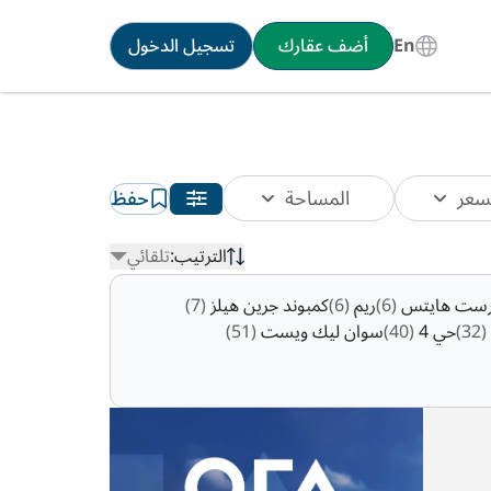
En
أضف عقارك
تسجيل الدخول
سعر
المساحة
حفظ
الترتيب:
تلقائي
فرست هايتس
(6)
ريم
(6)
كمبوند جرين هيلز
(7)
(32)
حي 4
(40)
سوان ليك ويست
(51)