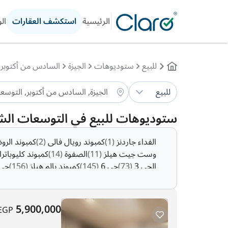
الرئيسية
استكشف العقارات
ال
للبيع
ستوديوهات
الجيزة
السادس من أكتوبر
للبيع
ستوديوهات للبيع في التوسعات الشر
الفداء جاردنز
(1)
كمبوند رويال فالى
(2)
كمبوند الر
وست جيت هيلز
(11)
الصفوة
(14)
كمبوند كليوباتر
الحي 3
(73)
حي 6
(145)
كمبوند بالم هيلز
(156)
حي 
5,900,000
EGP