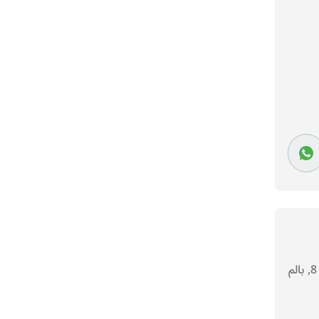
سوبر لوكس ستوديو 55م² لل للبيع في الجيزة, السادس من أكتوبر, التوسعات الشرقية, حي 8, بالم