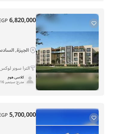
6,820,000
EGP
الجيزة, السادس
الترا سوبر لوكس
كلاسى هوم
مدرج:
سبتمبر 16, 2025
5,700,000
EGP