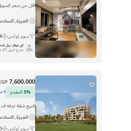
اقل من سعر السوق 
الجيزة, السادس
سوبر لوكس
 m
اي موف ريل اس
مدرج:
أبريل 27, 2026
7,600,000
EGP
5%
المقدم
9 سنوات التقسيط
للبيع شقة غرفه ف ا
الجيزة, الساد
سوبر لوكس
 m