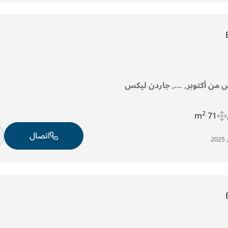
 من أكتوبر, ..., جاردن ليكس
2
71 m
اتصال