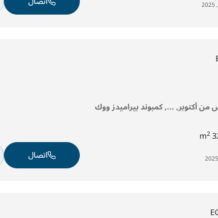
اتصال
 من أكتوبر, ..., كمبوند بيراميدز ووك
2
32
اتصال
E