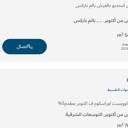
استديو بالفرش بالم باركس
 من أكتوبر, ..., بالم باركس
2
54
تيت
اتصال
وويست اوراسكوم ف اكتوبر بمقدم5%
س من أكتوبر, التوسعات الشرقية
2
70