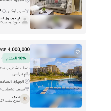
سوبر لوكس
 m
اي موف ريل اس
مدرج:
ديسمبر 15, 2025
4,000,000
EGP
10%
المقدم
10 سنوات الت
بالم باركس
الجيزة, السادس
نصف تشطيب
ذا واي
مدرج:
نوفمبر 27, 2025