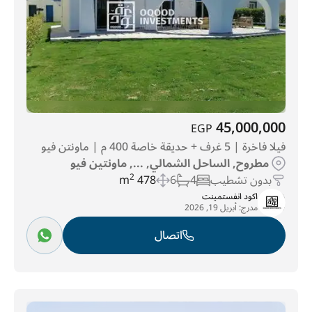
45,000,000
EGP
فيلا فاخرة | 5 غرف + حديقة خاصة 400 م | ماونتن فيو
مطروح, الساحل الشمالي, ..., ماونتين فيو
بدون تشطيب
4
6
478 m
2
اكود انفستمينت
مدرج:
أبريل 19, 2026
اتصال