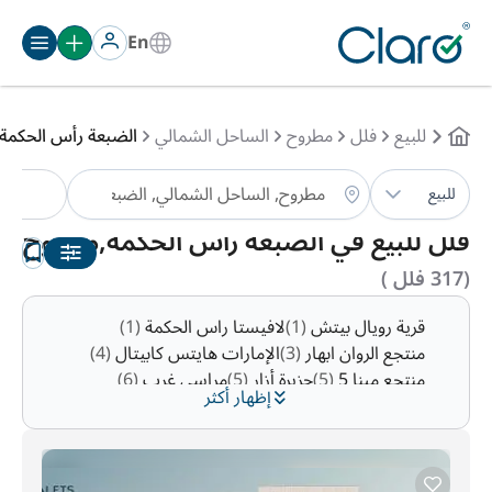
En
للبيع
فلل
مطروح
الساحل الشمالي
الضبعة رأس الحكمة
فلل
للبيع
الترتيب:
تلقائي
فلل للبيع في الضبعة رأس الحكمة,مطروح
(317 فلل )
قرية رويال بيتش
(1)
لافيستا راس الحكمة
(1)
منتجع الروان ابهار
(3)
الإمارات هايتس كابيتال
(4)
منتجع مينا 5
(5)
جزيرة أزار
(5)
مراسي غرب
(6)
إظهار أكثر
قرية سولت
(17)
ساحل القطامية
(19)
قرية لاسيرينا
(25)
ذا وتر واي
(27)
الساحل الشمالي, الضبعة رأس الحكمة, كورونادو
(29)