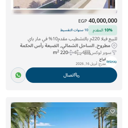
40,000,000
EGP
10%
المقدم
10 سنوات التقسيط
للبيع فيلا 220م بالتشطيب مقدم10% في مار باي
مطروح, الساحل الشمالي, الضبعة رأس الحكمة
سوبر لوكس
4
4
220 m
2
ابراج
مدرج:
أبريل 16, 2026
اتصال