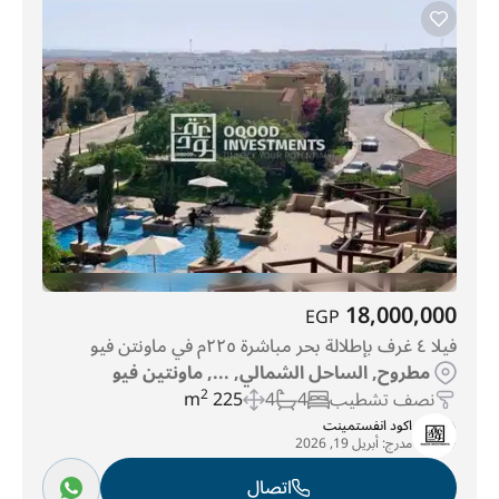
18,000,000
EGP
فيلا ٤ غرف بإطلالة بحر مباشرة ٢٢٥م في ماونتن فيو
مطروح, الساحل الشمالي, ..., ماونتين فيو
نصف تشطيب
4
4
225 m
2
اكود انفستمينت
مدرج:
أبريل 19, 2026
اتصال