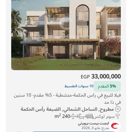
ماونتن ڤيو ليڤيلز
(57)
شاطئ مرسيليا 5
(70)
قرية سي فيو
(93)
سيزر سوديك
(104)
سيزن
(109)
مصياف راس الحكمة
(119)
منتجع سول
(123)
قرية دوس
(135)
جيفيرا
(137)
جون سوديك
(147)
د-باي تطوير
(178)
لافيستا
(287)
جايا
(311)
هاسيندا ويست
(322)
قرية سي شور
(341)
أزها الساحل الشمالي
(388)
كالي كوست
(400)
فوكا باي
(620)
ماونتين فيو
(806)
33,000,000
EGP
5%
المقدم
10 سنوات التقسيط
فيلا للبيع في راس الحكمة-متشطبة - 5% مقدم- 10 سنين
في ذا مد
مطروح, الساحل الشمالي, الضبعة رأس الحكمة
سوبر لوكس
4
4
240 m
2
ايجبت بيست بروبرتي
مدرج:
مايو 3, 2026