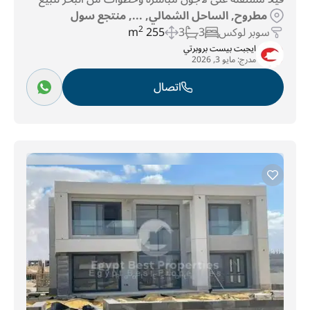
مطروح, الساحل الشمالي, ..., منتجع سول
سوبر لوكس
3
3
255 m
2
ايجبت بيست بروبرتي
مدرج:
مايو 3, 2026
اتصال