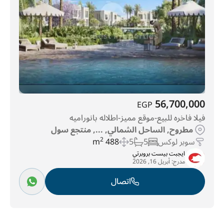
56,700,000
EGP
فيلا فاخره للبيع-موقع مميز-اطلاله بانوراميه
مطروح, الساحل الشمالي, ..., منتجع سول
سوبر لوكس
5
5
488 m
2
ايجبت بيست بروبرتي
مدرج:
أبريل 16, 2026
اتصال