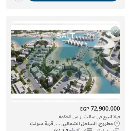
72,900,000
EGP
فيلا للبيع في سالت, راس الحكمة
مطروح, الساحل الشمالي, ..., قرية سولت
سوبر لوكس
4
4
220 m
2