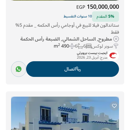
150,000,000
EGP
5%
المقدم
10 سنوات التقسيط
ستاندالون فيلا للبيع في أوجامي رأس الحكمه _ مقدم 5%
فقط
مطروح, الساحل الشمالي, الضبعة رأس الحكمة
سوبر لوكس
6
6
490 m
2
ايجبت بيست بروبرتي
مدرج:
أبريل 23, 2026
اتصال