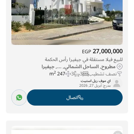
27,000,000
EGP
للبيع فيلا مستقلة في جيفيرا رأس الحكمة
مطروح, الساحل الشمالي, ..., جيفيرا
نصف تشطيب
3
3
247 m
2
اي موف ريل استيت
مدرج:
أبريل 27, 2026
اتصال