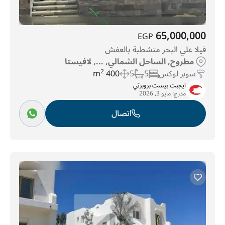
65,000,000
EGP
فيلا علي البحر متشطبة بالعفش
مطروح, الساحل الشمالي, ..., لافيستا
سوبر لوكس
5
5
400 m
2
ايجبت بيست بروبرتي
مدرج:
مايو 3, 2026
اتصال