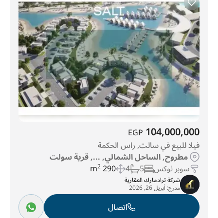
104,000,000
EGP
فيلا للبيع في سالت, راس الحكمة
مطروح, الساحل الشمالي, ..., قرية سولت
سوبر لوكس
5
4
290 m
2
شركة ترادمارك العقارية
مدرج:
أبريل 26, 2026
اتصال