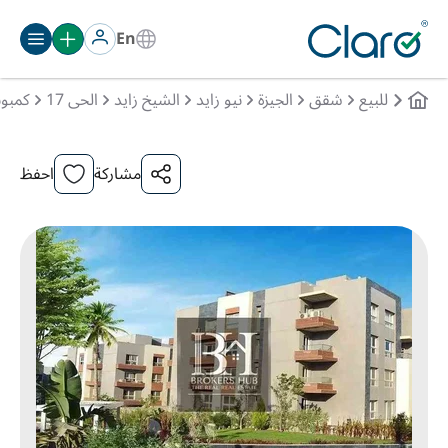
En
للبيع
شقق
الجيزة
نيو زايد
الشيخ زايد
الحى 17
كمبون
مشاركة
احفظ