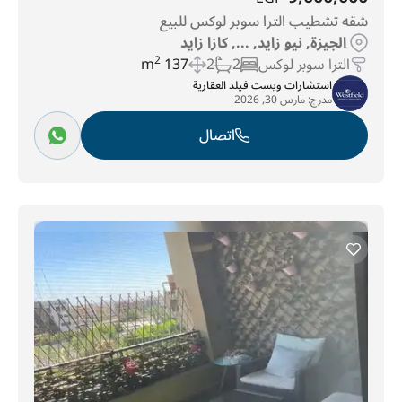
شقه تشطيب الترا سوبر لوكس للبيع
الجيزة, نيو زايد, ..., كازا زايد
الترا سوبر لوكس
2
2
137 m
2
استشارات ويست فيلد العقارية
مدرج:
مارس 30, 2026
اتصال