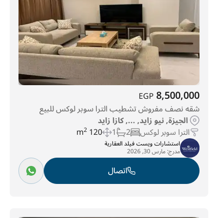
8,500,000
EGP
شقه نصف مفروش تشطيب الترا سوبر لوكس للبيع
الجيزة, نيو زايد, ..., كازا زايد
الترا سوبر لوكس
2
1
120 m
2
استشارات ويست فيلد العقارية
مدرج:
مارس 30, 2026
اتصال