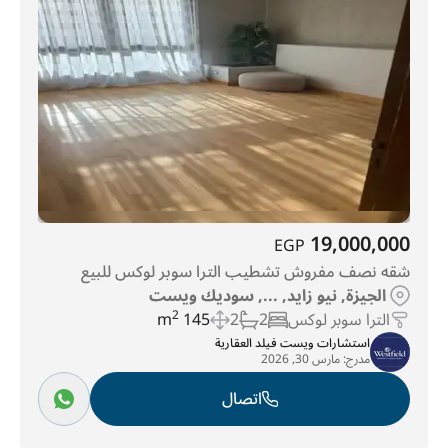
19,000,000
EGP
شقه نصف مفروش تشطيب الترا سوبر لوكس للبيع
الجيزة, نيو زايد, ..., سوديك ويست
الترا سوبر لوكس
2
2
145 m
2
استشارات ويست فيلد العقارية
مدرج:
مارس 30, 2026
اتصال