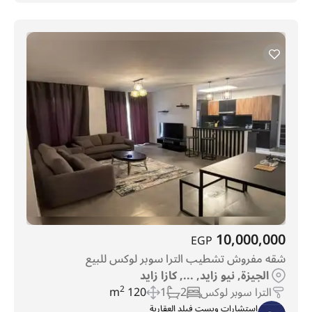
10,000,000
EGP
شقه مفروش تشطيب الترا سوبر لوكس للبيع
الجيزة, نيو زايد, ..., كازا زايد
الترا سوبر لوكس
2
1
120 m
2
استشارات ويست فيلد العقارية