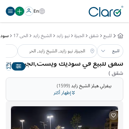
En
للبيع
شقق
الجيزة
نيو زايد
الشيخ زايد
الحى 17
سودي
شق
للبيع
الترتيب:
تلقائي
شقق للبيع في سوديك ويست,الجيزة
(214
شقق )
بيفرلي هيلز الشيخ زايد
(1599)
إظهار أكثر