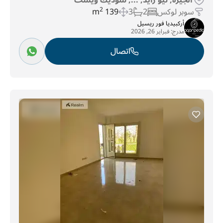
الجيزة, نيو زايد, ..., سوديك ويست
سوبر لوكس
2
3
139 m
2
أركبيديا فور ريسيل
مدرج:
فبراير 26, 2026
اتصال