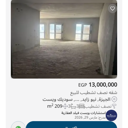
13,000,000
EGP
شقه نصف تشطيب للبيع
الجيزة, نيو زايد, ..., سوديك ويست
نصف تشطيب
3
3
209 m
2
استشارات ويست فيلد العقارية
مدرج:
مارس 29, 2026