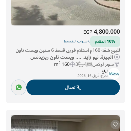
4,800,000
EGP
10%
المقدم
6 سنوات التقسيط
للبيع شقه 160م استلام فورى قسط 6 سنين ويست تاون
الجيزة, نيو زايد, ..., ويست تاون ريزيدنس
سوبر لوكس
4
3
160 m
2
ابراج
مدرج:
أبريل 16, 2026
اتصال