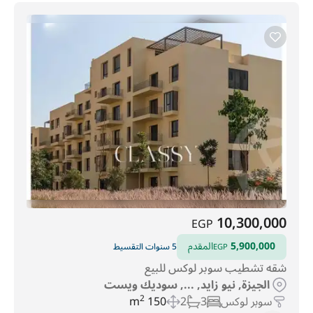
10,300,000
EGP
5,900,000
المقدم
5 سنوات التقسيط
EGP
شقه تشطيب سوبر لوكس للبيع
الجيزة, نيو زايد, ..., سوديك ويست
سوبر لوكس
3
2
150 m
2