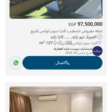
97,500,000
EGP
شقه مفروش تشطيب الترا سوبر لوكس للبيع
الجيزة, نيو زايد, ..., كازا زايد
الترا سوبر لوكس
2
2
137 m
2
استشارات ويست فيلد العقارية
مدرج:
مارس 30, 2026
اتصال