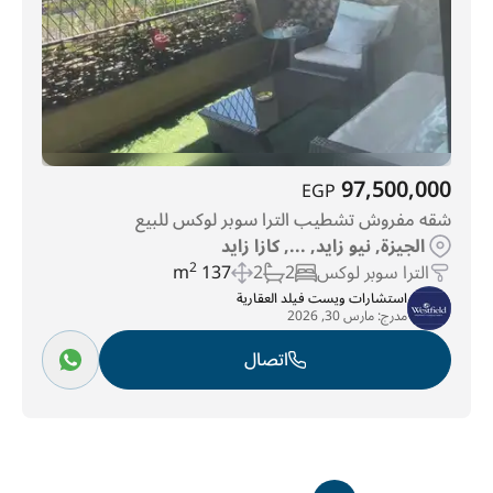
97,500,000
EGP
شقه مفروش تشطيب الترا سوبر لوكس للبيع
الجيزة, نيو زايد, ..., كازا زايد
الترا سوبر لوكس
2
2
137 m
2
استشارات ويست فيلد العقارية
مدرج:
مارس 30, 2026
اتصال