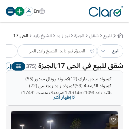
En
للبيع
شقق
الجيزة
نيو زايد
الشيخ زايد
الحى 17
شق
للبيع
الترتيب:
تلقائي
شقق للبيع في الحى 17,الجيزة
(375 شقق )
كمبوند ميدوز بارك
(12)
كمبوند رويال ميدوز
(55)
كمبوند الكرمة 4
(59)
كمبوند زايد ريجنسي
(72)
باتيو زايد
(109)
ايتابا
(120)
سوديك ويست
(1749)
إظهار أكثر