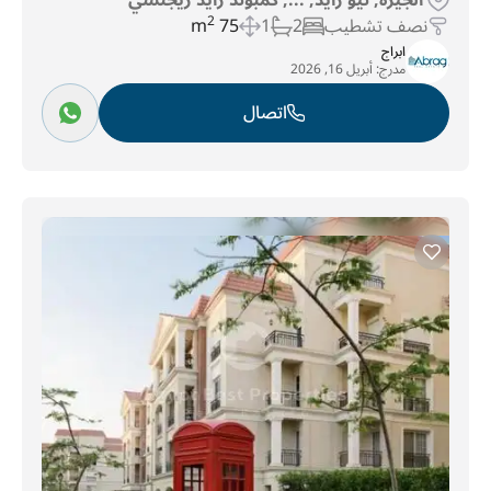
الجيزة, نيو زايد, ..., كمبوند زايد ريجنسي
نصف تشطيب
2
1
75 m
2
ابراج
مدرج:
أبريل 16, 2026
اتصال