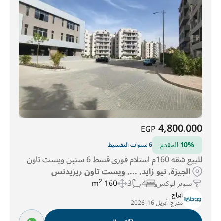
4,800,000
EGP
10%
المقدم
6 سنوات التقسيط
للبيع شقه 160م استلام فورى قسط 6 سنين ويست تاون
الجيزة, نيو زايد, ..., ويست تاون ريزيدنس
سوبر لوكس
4
3
160 m
2
ابراج
مدرج:
أبريل 16, 2026