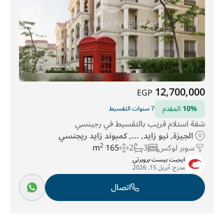
12,700,000
EGP
10%
المقدم
7 سنوات التقسيط
شقة استلام قريب بالتقسيط في رجينسي
الجيزة, نيو زايد, ..., كمبوند زايد ريجنسي
سوبر لوكس
3
2
165 m
2
ايجبت بيست بروبرتي
مدرج:
أبريل 15, 2026
اتصال