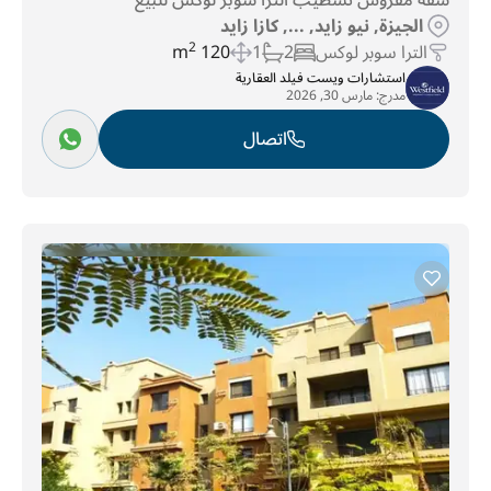
شقه مفروش تشطيب الترا سوبر لوكس للبيع
الجيزة, نيو زايد, ..., كازا زايد
الترا سوبر لوكس
2
1
120 m
2
استشارات ويست فيلد العقارية
مدرج:
مارس 30, 2026
اتصال