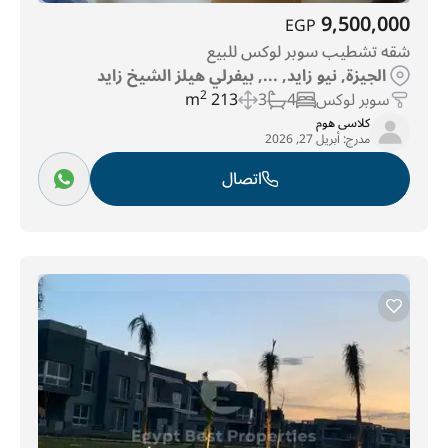
9,500,000
EGP
شقه تشطيب سوبر لوكس للبيع
الجيزة, نيو زايد, ..., بيفرلي هيلز الشيخ زايد
سوبر لوكس
4
3
213 m
2
كلاسى هوم
مدرج:
أبريل 27, 2026
اتصال