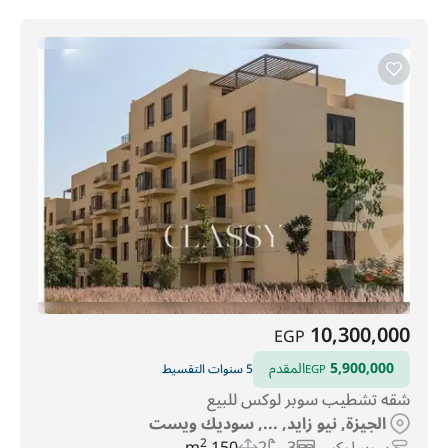
10,300,000
EGP
5,900,000
المقدم
5 سنوات التقسيط
EGP
شقه تشطيب سوبر لوكس للبيع
الجيزة, نيو زايد, ..., سوديك ويست
2