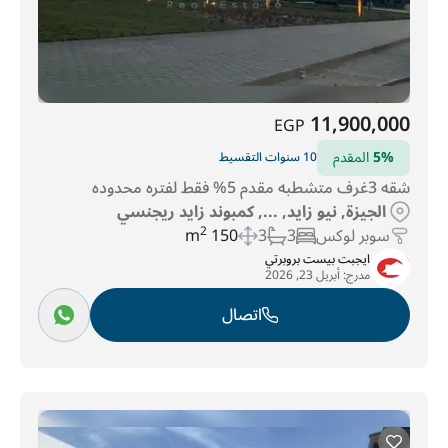
11,900,000
EGP
5%
المقدم
10 سنوات التقسيط
شقه 3غرف متشطبه مقدم 5% فقط لفتره محدوده
الجيزة, نيو زايد, ..., كمبوند زايد ريجنسي
سوبر لوكس
3
3
150 m
2
ايجبت بيست بروبرتي
مدرج:
أبريل 23, 2026
اتصال