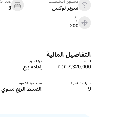
مستوي التشطيب
عدد ال
سوبر لوكس
3
م
2
200
التفاصيل المالية
السعر
نوع السوق
7,320,000
إعادة بيع
EGP
سنوات التقسيط
سداد فترة التقسيط
9
القسط الربع سنوي