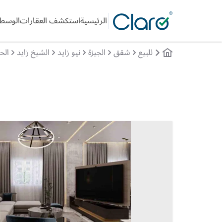
الرئيسية
استكشف العقارات
الوسطا
للبيع
شقق
الجيزة
نيو زايد
الشيخ زايد
الحى