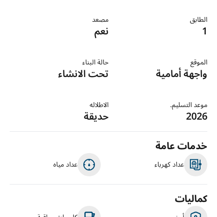
الطابق
مصعد
1
نعم
الموقع
حالة البناء
واجهة أمامية
تحت الانشاء
موعد التسليم.
الاطلاله
2026
حديقة
خدمات عامة
عداد كهرباء
عداد مياه
كماليات