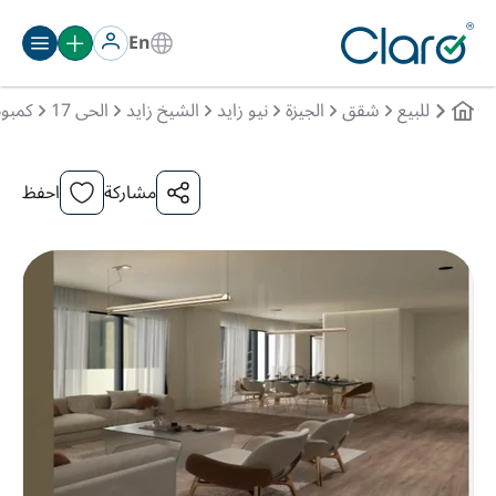
En
للبيع
شقق
الجيزة
نيو زايد
الشيخ زايد
الحى 17
كمبون
مشاركة
احفظ