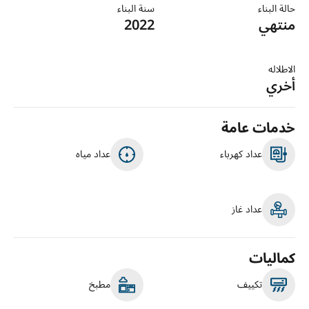
حالة البناء
سنة البناء
منتهي
2022
الاطلاله
أخري
خدمات عامة
عداد كهرباء
عداد مياه
عداد غاز
كماليات
تكييف
مطبخ