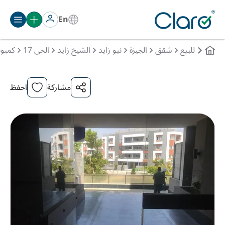
En
للبيع
شقق
الجيزة
نيو زايد
الشيخ زايد
الحى 17
كمبون
مشاركة
احفظ