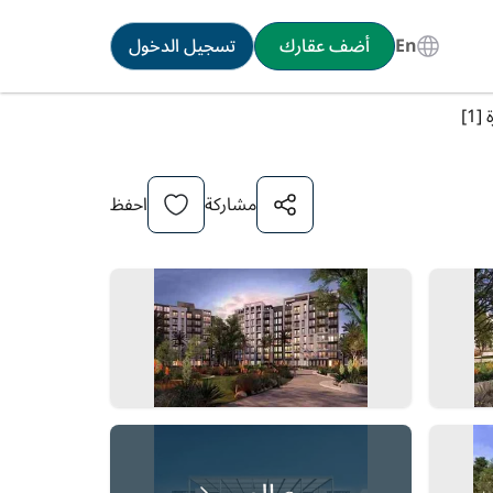
En
أضف عقارك
تسجيل الدخول
1]
مشاركة
احفظ