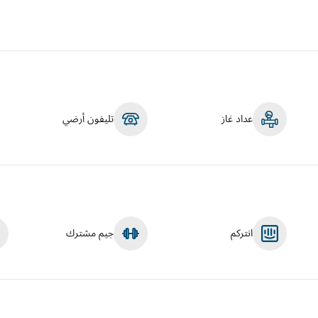
عداد غاز
تليفون أرضي
انتركم
جيم مشترك