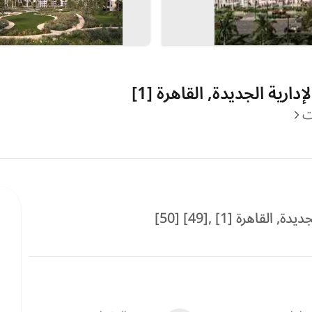
رية الجديدة, القاهرة [1]
ت
هرة [1] ,[49] [50]