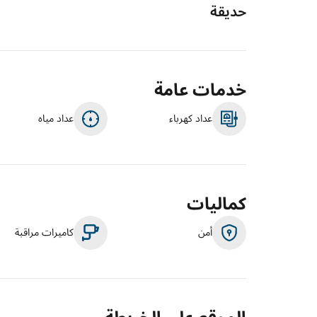
حديقة
خدمات عامة
عداد كهرباء
عداد مياه
كماليات
أمن
كاميرات مراقبة