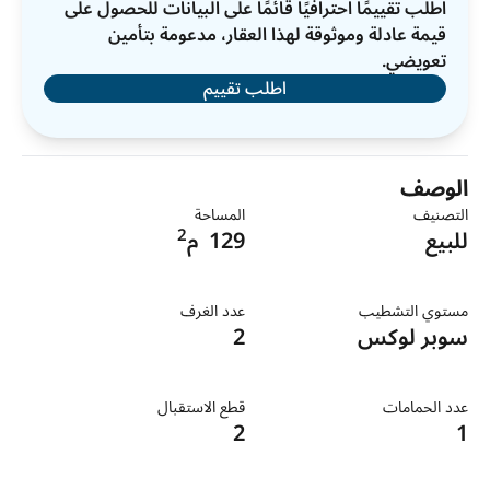
اطلب تقييمًا احترافيًا قائمًا على البيانات للحصول على
قيمة عادلة وموثوقة لهذا العقار، مدعومة بتأمين
تعويضي.
اطلب تقييم
الوصف
التصنيف
المساحة
2
للبيع
129
م
مستوي التشطيب
عدد الغرف
سوبر لوكس
2
عدد الحمامات
قطع الاستقبال
2
1