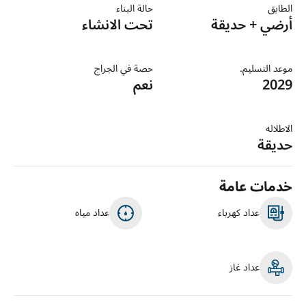
الطابق
حالة البناء
أرضي + حديقة
تحت الانشاء
موعد التسليم.
حصة في الجراج
2029
نعم
الاطلاله
حديقة
خدمات عامة
عداد كهرباء
عداد مياه
عداد غاز