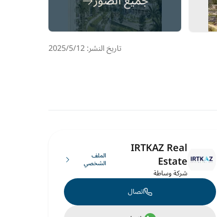
جميع الصور
تاريخ النشر: 12‏‏/5‏‏/2025
IRTKAZ Real
الملف
Estate
الشخصي
شركة وساطة
اتصال