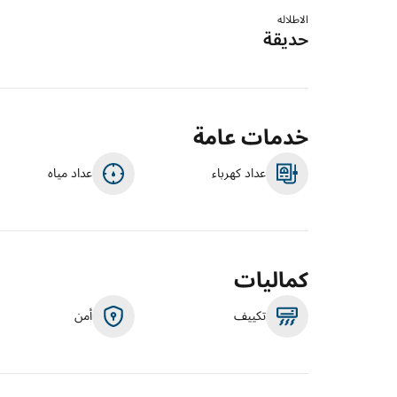
الاطلاله
حديقة
خدمات عامة
عداد كهرباء
عداد مياه
كماليات
تكييف
أمن