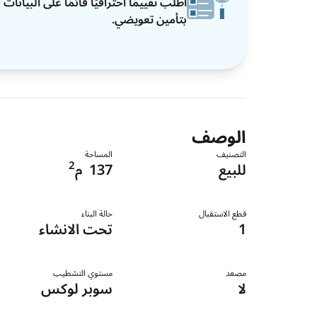
اطلب تقييمًا احترافيًا قائمًا على البيان
بتأمين تعويضي.
الوصف
التصنيف
المساحة
2
للبيع
137
م
قطع الاستقبال
حالة البناء
1
تحت الانشاء
مصعد
مستوي التشطيب
لا
سوبر لوكس