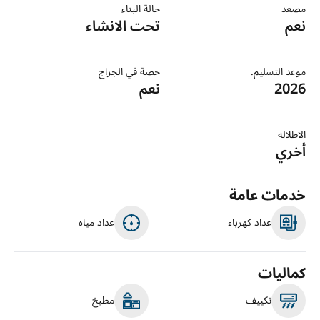
مصعد
حالة البناء
نعم
تحت الانشاء
موعد التسليم.
حصة في الجراج
2026
نعم
الاطلاله
أخري
خدمات عامة
عداد كهرباء
عداد مياه
كماليات
تكييف
مطبخ