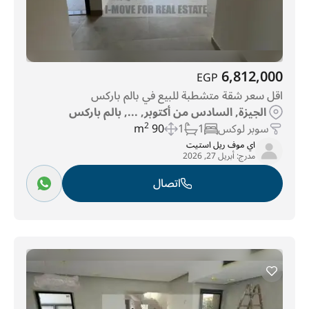
6,812,000
EGP
اقل سعر شقة متشطبة للبيع في بالم باركس
الجيزة, السادس من أكتوبر, ..., بالم باركس
سوبر لوكس
1
1
90 m
2
اي موف ريل استيت
مدرج:
أبريل 27, 2026
اتصال