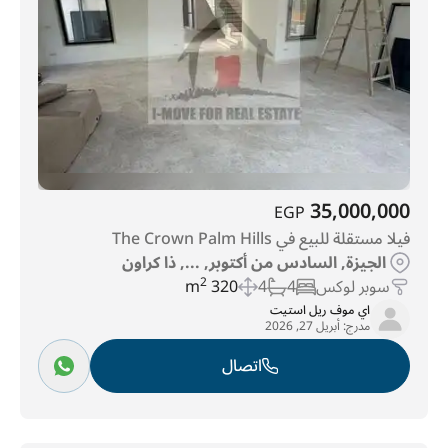
35,000,000
EGP
فيلا مستقلة للبيع في The Crown Palm Hills
الجيزة, السادس من أكتوبر, ..., ذا كراون
سوبر لوكس
4
4
320 m
2
اي موف ريل استيت
مدرج:
أبريل 27, 2026
اتصال