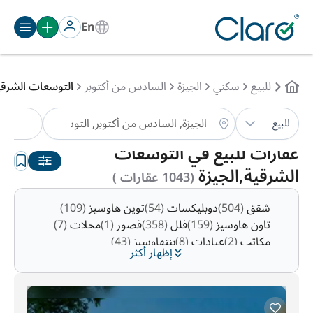
En
للبيع
سكني
الجيزة
السادس من أكتوبر
التوسعات الشرقي
نوع 
للبيع
الترتيب:
تلقائي
عقارات للبيع في التوسعات
الشرقية,الجيزة
(1043 عقارات )
شقق
(504)
دوبليكسات
(54)
توين هاوسيز
(109)
تاون هاوسيز
(159)
فلل
(358)
قصور
(1)
محلات
(7)
مكاتب
(2)
عيادات
(8)
بنتهاوسيز
(43)
إظهار أكثر
ستوديوهات
(31)
شاليهات
(1)