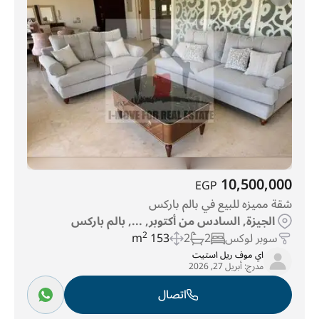
10,500,000
EGP
شقة مميزه للبيع في بالم باركس
الجيزة, السادس من أكتوبر, ..., بالم باركس
سوبر لوكس
2
2
153 m
2
اي موف ريل استيت
مدرج:
أبريل 27, 2026
اتصال